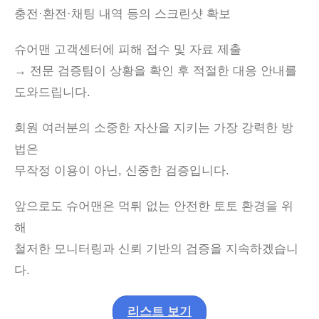
충전·환전·채팅 내역 등의 스크린샷 확보
슈어맨 고객센터에 피해 접수 및 자료 제출
→ 전문 검증팀이 상황을 확인 후 적절한 대응 안내를
도와드립니다.
회원 여러분의 소중한 자산을 지키는 가장 강력한 방
법은
무작정 이용이 아닌, 신중한 검증입니다.
앞으로도 슈어맨은 먹튀 없는 안전한 토토 환경을 위
해
철저한 모니터링과 신뢰 기반의 검증을 지속하겠습니
다.
리스트 보기