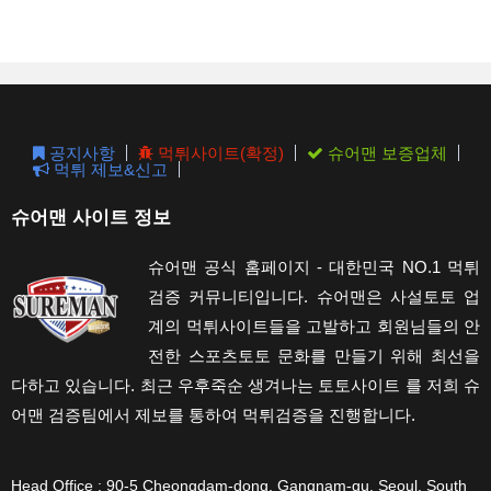
to
clos
the
sear
pane
공지사항
먹튀사이트(확정)
슈어맨 보증업체
먹튀 제보&신고
슈어맨 사이트 정보
슈어맨 공식 홈페이지 - 대한민국 NO.1 먹튀
검증 커뮤니티입니다. 슈어맨은 사설토토 업
계의 먹튀사이트들을 고발하고 회원님들의 안
전한 스포츠토토 문화를 만들기 위해 최선을
다하고 있습니다. 최근 우후죽순 생겨나는 토토사이트 를 저희 슈
어맨 검증팀에서 제보를 통하여 먹튀검증을 진행합니다.
Head Office : 90-5 Cheongdam-dong, Gangnam-gu, Seoul, South