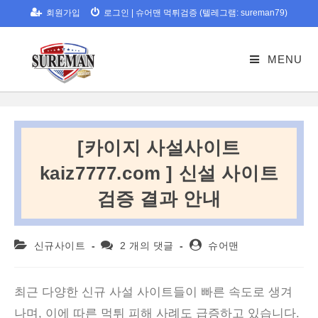
Skip
회원가입
로그인
|
슈어맨 먹튀검증 (텔레그램: sureman79)
to
content
MENU
[카이지 사설사이트
kaiz7777.com ] 신설 사이트
검증 결과 안내
Post
Post
Post
신규사이트
2 개의 댓글
슈어맨
category:
comments:
author:
최근 다양한 신규 사설 사이트들이 빠른 속도로 생겨
나며, 이에 따른 먹튀 피해 사례도 급증하고 있습니다.