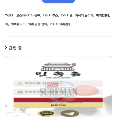
TAGS
:
코스카이지타 신규
,
카이지 주소
,
카이지벳
,
카이지 놀이터
,
먹튀검증업
체
,
먹튀폴리스
,
먹튀 검증 업체
,
카이지 먹튀검증
관련 글