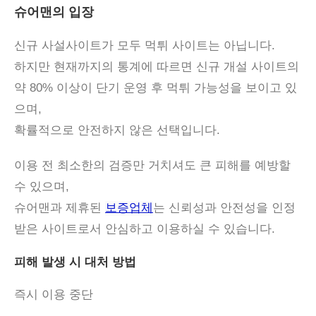
슈어맨의 입장
신규 사설사이트가 모두 먹튀 사이트는 아닙니다.
하지만 현재까지의 통계에 따르면 신규 개설 사이트의
약 80% 이상이 단기 운영 후 먹튀 가능성을 보이고 있
으며,
확률적으로 안전하지 않은 선택입니다.
이용 전 최소한의 검증만 거치셔도 큰 피해를 예방할
수 있으며,
슈어맨과 제휴된
보증업체
는 신뢰성과 안전성을 인정
받은 사이트로서 안심하고 이용하실 수 있습니다.
피해 발생 시 대처 방법
즉시 이용 중단