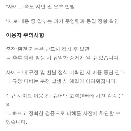
*사이트 속도 지연 및 오류 빈발
*제보 내용 중 일부는 과거 운영팀과 동일 정황 확인
이용자 주의사항
충전·환전 기록은 반드시 캡처 후 보관
→ 추후 피해 발생 시 유일한 증거가 될 수 있습니다.
사이트 내 규정 및 환불 정책 미확인 시 이용 중단 권고
→ 규정 미비는 분쟁 발생 시 해결이 어려워집니다.
신규 사이트 이용 전, 슈어맨 고객센터에 사전 검증 문
의
→ 빠르고 정확한 검증으로 피해를 사전에 차단할 수
있습니다.