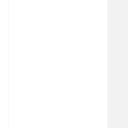
panel.