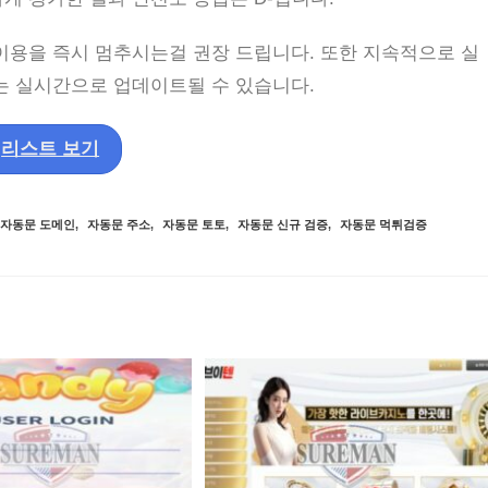
용을 즉시 멈추시는걸 권장 드립니다. 또한 지속적으로 실
는 실시간으로 업데이트될 수 있습니다.
리스트 보기
자동문 도메인
,
자동문 주소
,
자동문 토토
,
자동문 신규 검증
,
자동문 먹튀검증