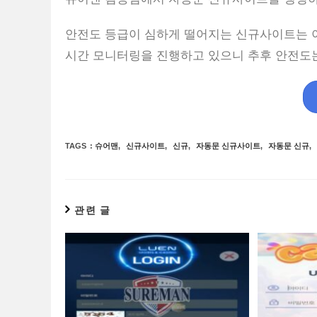
안전도 등급이 심하게 떨어지는 신규사이트는 이
시간 모니터링을 진행하고 있으니 추후 안전도
TAGS
:
슈어맨
,
신규사이트
,
신규
,
자동문 신규사이트
,
자동문 신규
,
관련 글