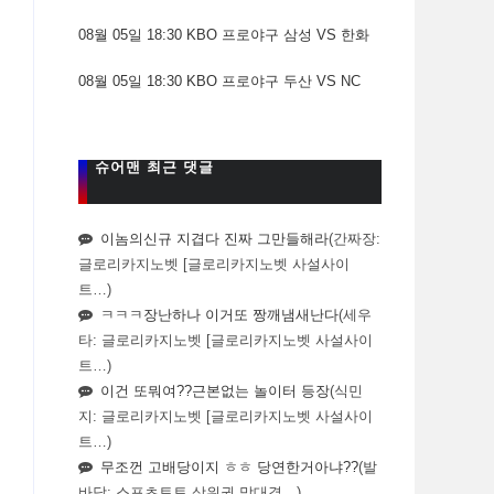
08월 05일 18:30 KBO 프로야구 삼성 VS 한화
08월 05일 18:30 KBO 프로야구 두산 VS NC
슈어맨 최근 댓글
이놈의신규 지겹다 진짜 그만들해라
(간짜장:
글로리카지노벳 [글로리카지노벳 사설사이
트…)
ㅋㅋㅋ장난하나 이거또 짱깨냄새난다
(세우
타: 글로리카지노벳 [글로리카지노벳 사설사이
트…)
이건 또뭐여??근본없는 놀이터 등장
(식민
지: 글로리카지노벳 [글로리카지노벳 사설사이
트…)
무조껀 고배당이지 ㅎㅎ 당연한거아냐??
(발
바닥: 스포츠토토 상위권 맞대결…)