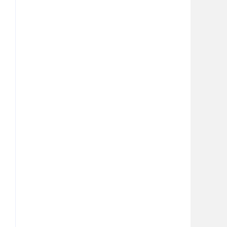
글
글
글