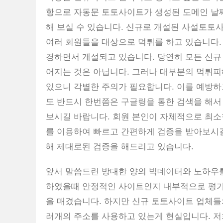
항으로 자동문 토토사이트가 생성된 도메인 날짜를
해 보실 수 있습니다. 신규로 개설된 사설토토
여러 회원들을 대상으로 먹튀를 하고 있습니다.
경하면서 개설되고 있습니다. 당연히 모든 신규
어지는 것은 아닙니다. 그러나 대부분의 먹튀
있으니 각별한 주의가 필요합니다. 이를 예방
도 반드시 한번쯤은 구글링을 통한 검색을 해서
보시길 바랍니다. 회원 본인이 자체적으로 최소
를 이용하여 빠르고 간편하게 검증을 받아보시길
해 제대로된 검증을 해드리고 있습니다.
앞서 말씀드린 방대한 양의 빅데이터와 노하우
하였을때 안정적인 사이트인지 내부적으로 평가
을 매겼습니다. 하지만 신규 토토사이트 업체들
러개의 주소를 사용하고 있는게 현실입니다. 저