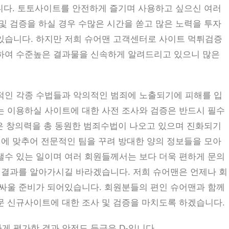
있습니다. 토토사이트를 안전하게 즐기며 사용하고 싶으신 여러
및 검증을 하실 경우 수많은 시간을 쏟고 많은 노력을 투자
있습니다. 하지만 저희 슈어맨 고객센터로 사이트 먹튀검증
하여 수준높은 결과물을 신속하게 알려드리고 있으니 많은
적인 각종 수법들과 악의적인 범죄에 노출되기에 피해를 입
 이용하실 사이트에 대한 사전 조사와 검증은 반드시 필수
갖은 창의력을 총 동원한 범죄수법이 나오고 있으며 진화되기
정에 맞추어 전문적인 팀을 꾸려 방대한 양의 정보들을 모아
수 있는 일이며 여러 회원들께서는 보다 더욱 편하게 문의
 결과를 알아가시길 바라겠습니다. 저희 슈어맨은 언제나 회
싸울 준비가 되어있습니다. 회원분들의 편인 슈어맨과 함께
 신규사이트에 대한 조사 및 검증을 마치도록 하겠습니다.
 평가한 결과 안전도 등급은 D-입니다.