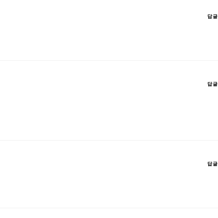
답
답
답