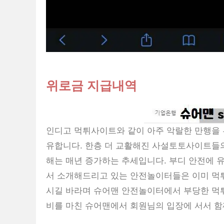
위로금 지급내역
인디고 먹튀사이트와 같이 아주 악랄한 만행을
유합니다. 한층 더 교활해진 사설토토사이트들의
해는 매년 증가하는 추세입니다. 부디 안전에 
서 소개해드리고 있는 안전놀이터들은 이미 먹
시길 바라며 슈어맨 안전놀이터에서 부당한 먹
비를 마친 슈어맨에서 회원님의 입장에 서서 함