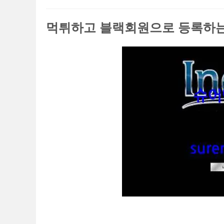
category:
comments:
author:
먹튀하고 블랙회원으로 등록하는