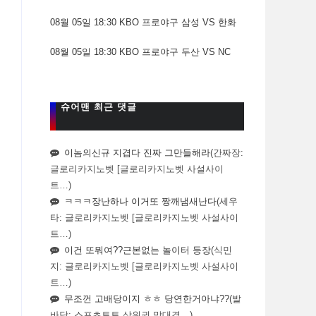
08월 05일 18:30 KBO 프로야구 삼성 VS 한화
08월 05일 18:30 KBO 프로야구 두산 VS NC
슈어맨 최근 댓글
이놈의신규 지겹다 진짜 그만들해라
(간짜장:
글로리카지노벳 [글로리카지노벳 사설사이
트…)
ㅋㅋㅋ장난하나 이거또 짱깨냄새난다
(세우
타: 글로리카지노벳 [글로리카지노벳 사설사이
트…)
이건 또뭐여??근본없는 놀이터 등장
(식민
지: 글로리카지노벳 [글로리카지노벳 사설사이
트…)
무조껀 고배당이지 ㅎㅎ 당연한거아냐??
(발
바닥: 스포츠토토 상위권 맞대결…)