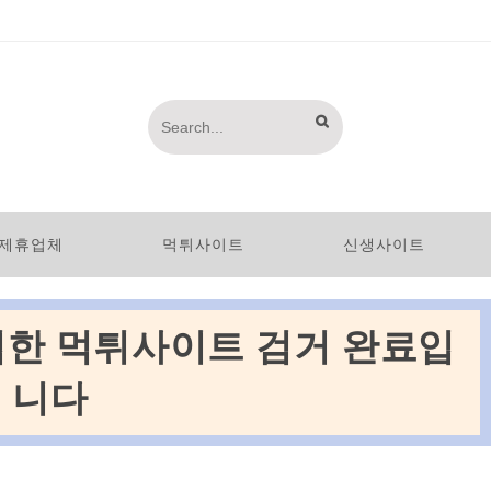
SUBMIT
Search
SEARCH
this
website
제휴업체
먹튀사이트
신생사이트
접한 먹튀사이트 검거 완료입
니다