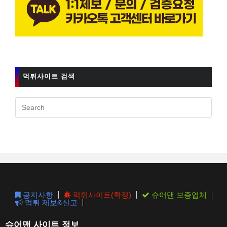
먹튀사이트 검색
Pres
Esc
to
clos
the
sear
pane
공지사항
먹튀사이트(확정)
슈어맨 보증업체
먹튀 제보&신고
슈어맨 사이트 정보