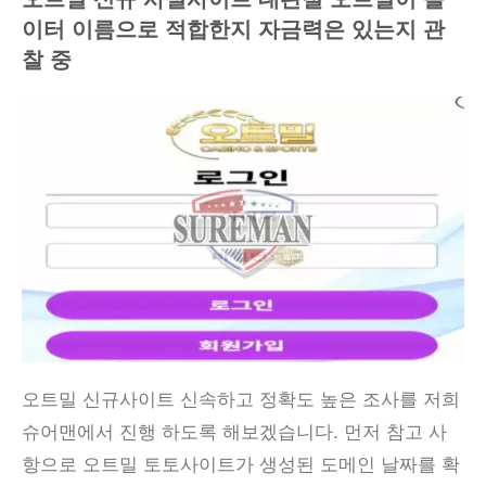
이터 이름으로 적합한지 자금력은 있는지 관
찰 중
오트밀 신규사이트 신속하고 정확도 높은 조사를 저희
슈어맨에서 진행 하도록 해보겠습니다. 먼저 참고 사
항으로 오트밀 토토사이트가 생성된 도메인 날짜를 확