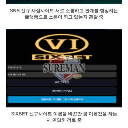
SNS 신규 사설사이트 서로 소통하고 관계를 형성하는
플랫폼으로 소통이 되고 있는지 관찰 중
SIXBET 신규사이트 이름을 바꾼만 큼 이름값을 하는
지 면밀히 검토 중