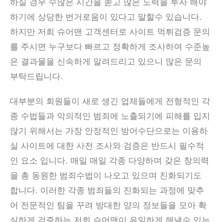
하실 경우 수많은 시간을 쏟고 많은 노력을 투자 해야
하기에 상당한 번거로움이 있다고 말할수 있습니다.
하지만 저희 슈어맨 고객센터로 사이트 먹튀검증 문의
를 주시면 누구보다 빠르고 정확하게 조사하여 수준높
은 결과물을 신속하게 알려드리고 있으니 많은 문의
부탁드립니다.
대부분의 회원들이 새로 생긴 업체들에게 전형적인 각
종 수법들과 악의적인 범죄에 노출되기에 피해를 입지
않기 위해서는 가장 안정적인 방어수단으로는 이용하
실 사이트에 대한 사전 조사와 검증은 반드시 필수적
인 요소 입니다. 매일 매일 각종 다양하며 갖은 창의력
을 총 동원한 범죄수법이 나오고 있으며 진화되기도
합니다. 이러한 각종 범죄들의 진화되는 과정에 맞추
어 전문적인 팀을 꾸려 방대한 양의 정보들을 모아 확
실하게 검증하는 저희 슈어맨이 유일하게 해낼수 있는