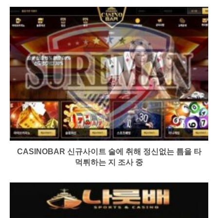
CASINOBAR 신규사이트 술에 취해 정신없는 틈을 타
먹튀하는 지 조사 중