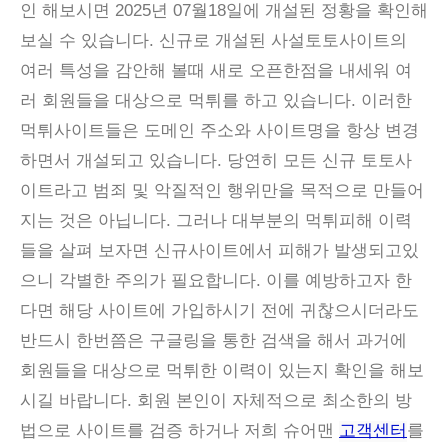
인 해보시면 2025년 07월18일에 개설된 정황을 확인해
보실 수 있습니다. 신규로 개설된 사설토토사이트의
여러 특성을 감안해 볼때 새로 오픈한점을 내세워 여
러 회원들을 대상으로 먹튀를 하고 있습니다. 이러한
먹튀사이트들은 도메인 주소와 사이트명을 항상 변경
하면서 개설되고 있습니다. 당연히 모든 신규 토토사
이트라고 범죄 및 악질적인 행위만을 목적으로 만들어
지는 것은 아닙니다. 그러나 대부분의 먹튀피해 이력
들을 살펴 보자면 신규사이트에서 피해가 발생되고있
으니 각별한 주의가 필요합니다. 이를 예방하고자 한
다면 해당 사이트에 가입하시기 전에 귀찮으시더라도
반드시 한번쯤은 구글링을 통한 검색을 해서 과거에
회원들을 대상으로 먹튀한 이력이 있는지 확인을 해보
시길 바랍니다. 회원 본인이 자체적으로 최소한의 방
법으로 사이트를 검증 하거나 저희 슈어맨
고객센터
를