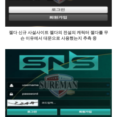
젤다 신규 사설사이트 젤다의 전설의 캐릭터 젤다를 무
슨 이유에서 대문으로 사용했는지 추측 중