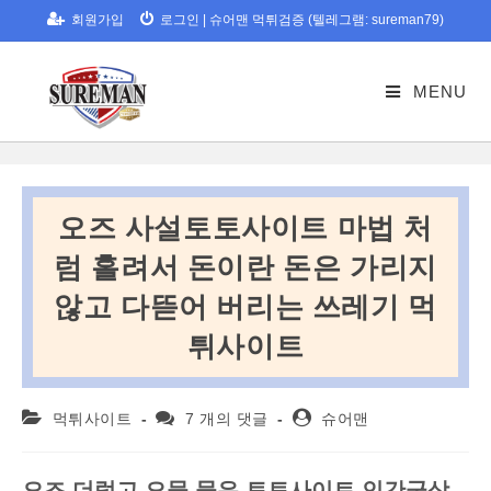
Skip
회원가입
로그인
|
슈어맨 먹튀검증 (텔레그램: sureman79)
to
content
MENU
오즈 사설토토사이트 마법 처
럼 홀려서 돈이란 돈은 가리지
않고 다뜯어 버리는 쓰레기 먹
튀사이트
Post
Post
Post
먹튀사이트
7 개의 댓글
슈어맨
category:
comments:
author:
오즈 더럽고 오물 묻은 토토사이트 인간군상