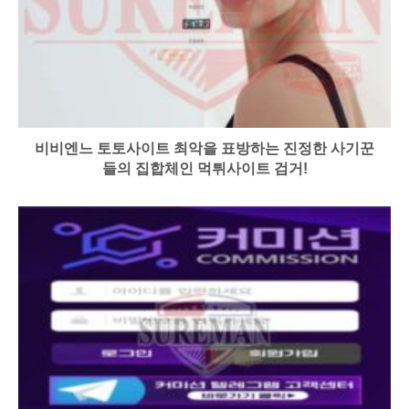
비비엔느 토토사이트 최악을 표방하는 진정한 사기꾼
들의 집합체인 먹튀사이트 검거!