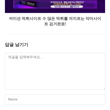
커미션 먹튀사이트 수 많은 먹튀를 저지르는 악마사이
트 검거완료!
답글 남기기
Enter
your
name