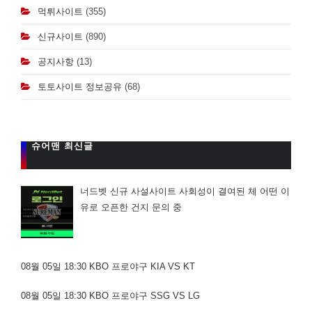
먹튀사이트
(355)
신규사이트
(890)
공지사항
(13)
토토사이트 정보공유
(68)
슈어맨 최신글
너드벳 신규 사설사이트 사회성이 결여된 체 어떤 이
유로 오픈한 건지 문의 중
08월 05일 18:30 KBO 프로야구 KIA VS KT
08월 05일 18:30 KBO 프로야구 SSG VS LG