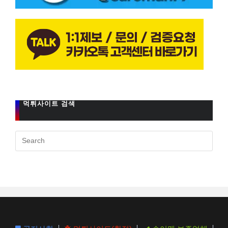
먹튀사이트 검색
Pres
Esc
to
clos
the
sear
pane