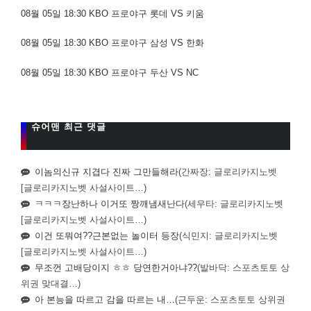
08월 05일 18:30 KBO 프로야구 롯데 VS 키움
08월 05일 18:30 KBO 프로야구 삼성 VS 한화
08월 05일 18:30 KBO 프로야구 두산 VS NC
슈어맨 최근 댓글
이놈의신규 지겹다 진짜 그만들해라
(간짜장: 글로리카지노벳
[글로리카지노벳 사설사이트…)
ㅋㅋㅋ장난하나 이거또 짱깨냄새난다
(세우타: 글로리카지노벳
[글로리카지노벳 사설사이트…)
이건 또뭐여??근본없는 놀이터 등장
(식민지: 글로리카지노벳
[글로리카지노벳 사설사이트…)
무조껀 고배당이지 ㅎㅎ 당연한거아냐??
(발바닥: 스포츠토토 상
위권 맞대결…)
아 본능을 따르고 감을 따르는 내…
(근두운: 스포츠토토 상위권