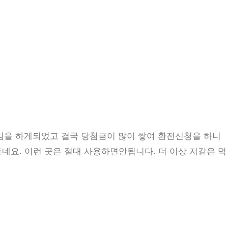
게임을 하게되었고 결국 당첨금이 많이 쌓여 환전신청을 하니
요. 이런 곳은 절대 사용하면안됩니다. 더 이상 저같은 먹