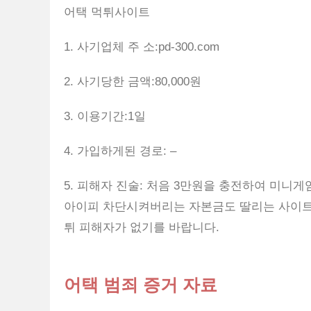
어택 먹튀사이트
1. 사기업체 주 소:pd-300.com
2. 사기당한 금액:80,000원
3. 이용기간:1일
4. 가입하게된 경로: –
5. 피해자 진술: 처음 3만원을 충전하여 미니
아이피 차단시켜버리는 자본금도 딸리는 사이트네
튀 피해자가 없기를 바랍니다.
어택 범죄 증거 자료