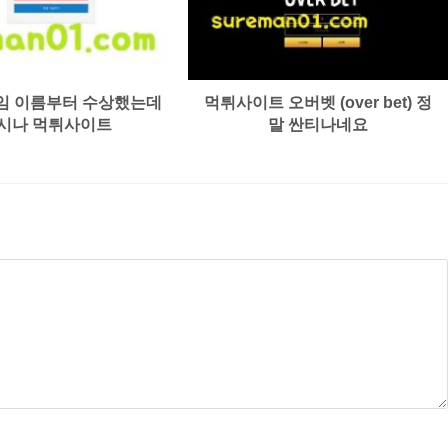
임 이름부터 수상했는데
먹튀사이트 오버벳 (over bet) 정
시나 먹튀사이트
말 싼티나네요