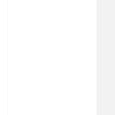
panel.