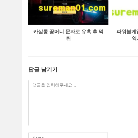
카살롱 꽁머니 문자로 유혹 후 먹
파워볼게
튀
역
답글 남기기
Enter