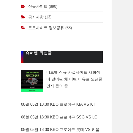
신규사이트
(890)
공지사항
(13)
토토사이트 정보공유
(68)
슈어맨 최신글
너드벳 신규 사설사이트 사회성
이 결여된 체 어떤 이유로 오픈한
건지 문의 중
08월 05일 18:30 KBO 프로야구 KIA VS KT
08월 05일 18:30 KBO 프로야구 SSG VS LG
08월 05일 18:30 KBO 프로야구 롯데 VS 키움