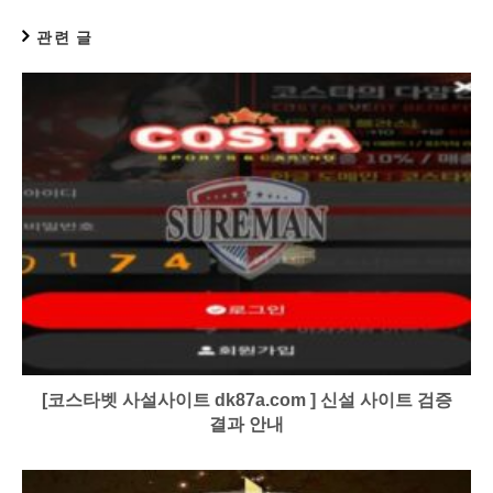
관련 글
[코스타벳 사설사이트 dk87a.com ] 신설 사이트 검증
결과 안내