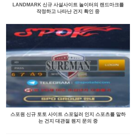
LANDMARK 신규 사설사이트 놀이터의 랜드마크를
작정하고 나타난 건지 확인 중
스포원 신규 토토 사이트 스포일러 인지 스포츠를 말하
는 건지 대관절 뭔지 문의 중