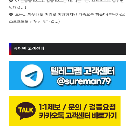
아 본능을 따르고 감을 따르는 내…
(근두운: 스포츠토토 상위권
맞대결…)
으음....아무래도 머리로 이해하지만 가슴으론 힘들다
(부탄가스:
스포츠토토 상위권 맞대결…)
슈어맨 고객센터