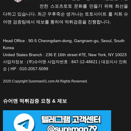
전한 스포츠토토 문화를 만들기 위해 최선을
다하고 있습니다. 최근 우후죽순 생겨나는 토토사이트 를 저희 슈
어맨 검증팀에서 제보를 통하여 먹튀검증을 진행합니다.
Head Office : 90-5 Cheongdam-dong, Gangnam-gu, Seoul, South
Korea
United States Branch : 236 E 16th street #7E, New York, NY 10023
사업자정보 : (주)슈어맨 사업자번호 : 847-12-48621 | 대표이사 안희
순 | HP : 010-2057-5099
2020 Copyright
Sureman01.com
All Rights Reserved.
슈어맨 먹튀검증 요청 & 제보