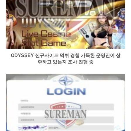
ODYSSEY 신규사이트 먹튀 경험 가득한 운영진이 상
주하고 있는지 조사 진행 중