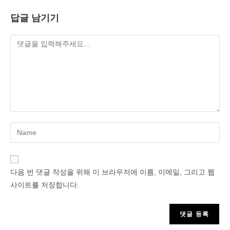
답글 남기기
Enter
your
name
or
다음 번 댓글 작성을 위해 이 브라우저에 이름, 이메일, 그리고 웹
username
사이트를 저장합니다.
to
comment