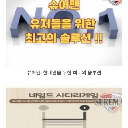
슈어맨, 현대인을 위한 최고의 솔루션