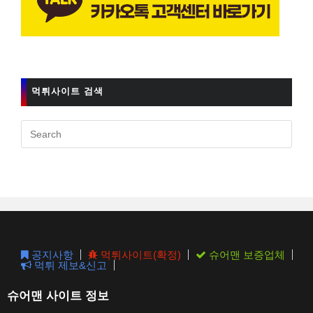
먹튀사이트 검색
Pres
Esc
to
clos
the
sear
pane
공지사항
먹튀사이트(확정)
슈어맨 보증업체
먹튀 제보&신고
슈어맨 사이트 정보