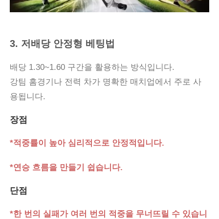
3. 저배당 안정형 베팅법
배당 1.30~1.60 구간을 활용하는 방식입니다.
강팀 홈경기나 전력 차가 명확한 매치업에서 주로 사
용됩니다.
장점
*적중률이 높아 심리적으로 안정적입니다.
*연승 흐름을 만들기 쉽습니다.
단점
*한 번의 실패가 여러 번의 적중을 무너뜨릴 수 있습니