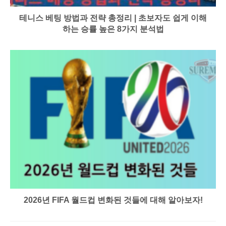
테니스 베팅 방법과 전략 총정리 | 초보자도 쉽게 이해
하는 승률 높은 8가지 분석법
2026년 FIFA 월드컵 변화된 것들에 대해 알아보자!