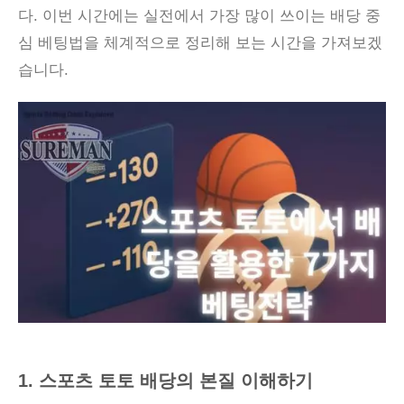
다
.
이번 시간에는
실전에서 가장 많이 쓰이는 배당 중
심 베팅법을 체계적으로 정리해 보는 시간을
가져보겠
습니다
.
1. 스포츠 토토 배당의 본질 이해하기