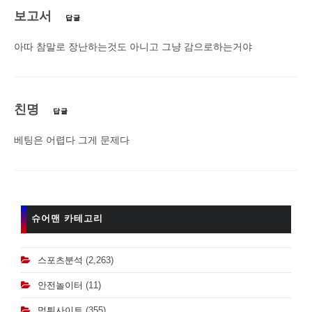
보고서
답글
아따 참말로 장난하는것도 아니고 그냥 감으로하는거야
친명
답글
베팅은 어렵다 그게 문제다
슈어맨 카테고리
스포츠분석
(2,263)
안전놀이터
(11)
먹튀사이트
(355)