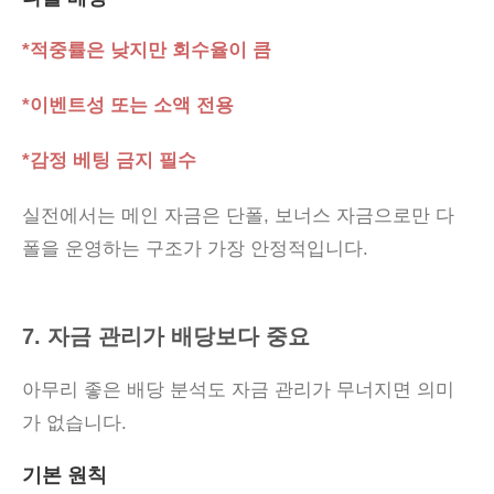
*적중률은 낮지만 회수율이 큼
*이벤트성 또는 소액 전용
*감정 베팅 금지 필수
실전에서는 메인 자금은 단폴
,
보너스 자금으로만 다
폴을 운영하는 구조가 가장 안정적입니다
.
7. 자금 관리가 배당보다 중요
아무리 좋은 배당 분석도 자금 관리가 무너지면 의미
가 없습니다.
기본 원칙