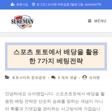
Skip
회원가입
로그인
|
슈어맨 먹튀검증 (텔레그램: sureman79)
to
content
MENU
스포츠 토토에서 배당을 활용
한 7가지 베팅전략
Post
Post
Post
토토사이트 정보공유
5 개의 댓글
슈어맨
category:
comments:
author:
안녕하세요
슈어맨입니다
.
스포츠토토에서
배당을 활
용한
베팅 전략은
단순히 승패를 맞히는 개념이 아니
라 확률과
기댓값을
관리하는 사고방식에 가깝습니