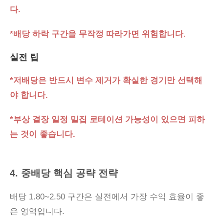
다.
*배당 하락 구간을 무작정 따라가면 위험합니다.
실전 팁
*
저배당은 반드시 변수 제거가 확실한 경기만 선택해
야 합니다
.
*
부상 결장 일정 밀집 로테이션 가능성이 있으면 피하
는 것이 좋습니다
.
4. 중배당 핵심 공략 전략
배당 1.80~2.50 구간은 실전에서 가장 수익 효율이 좋
은 영역입니다.