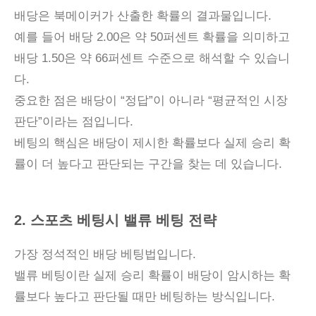
배당은 북메이커가 산출한 확률의 결과물입니다.
예를 들어 배당 2.00은 약 50퍼센트 확률을 의미하고
배당 1.50은 약 66퍼센트 수준으로 해석할 수 있습니
다.
중요한 점은 배당이 “정답”이 아니라 “평균적인 시장
판단”이라는 점입니다.
베팅의 핵심은 배당이 제시한 확률보다 실제 승리 확
률이 더 높다고 판단되는 구간을 찾는 데 있습니다.
2. 스포츠 베팅시 밸류 베팅 전략
가장 정석적인 배당 베팅법입니다.
밸류 베팅이란 실제 승리 확률이 배당이 암시하는 확
률보다 높다고 판단될 때만 베팅하는 방식입니다.