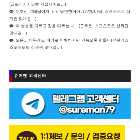
[글로리카지노벳 사설사이트…)
무조껀 고배당이지 ㅎㅎ 당연한거아냐??
(발바닥: 스포츠토토 상
위권 맞대결…)
아 본능을 따르고 감을 따르는 내…
(근두운: 스포츠토토 상위권
맞대결…)
으음....아무래도 머리로 이해하지만 가슴으론 힘들다
(부탄가스:
스포츠토토 상위권 맞대결…)
슈어맨 고객센터