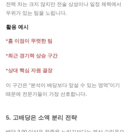
전력 차는 크지 않지만 전술 상성이나 일정 체력에서
우위가 있는 팀을 노립니다.
활용 예시
*홈 이점이 뚜렷한 팀
*최근 경기력 상승 구간
*상대 핵심 자원 결장
이 구간은
“
분석이 배당보다 앞설 수 있는 영역
”
이기
때문에 전문가들이 가장 선호합니다
.
5. 고배당은 소액 분리 전략
배당 3.00 이상은 적중을 노리기보다는 분산 수익용으