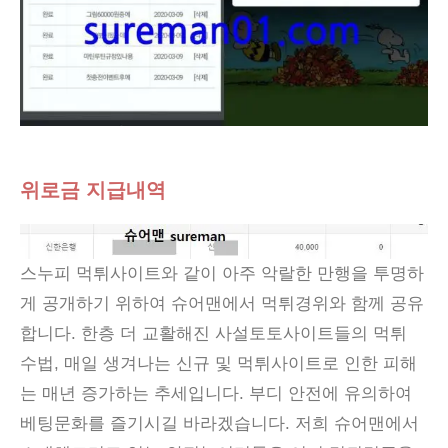
위로금 지급내역
스누피 먹튀사이트와 같이 아주 악랄한 만행을 투명하
게 공개하기 위하여 슈어맨에서 먹튀경위와 함께 공유
합니다. 한층 더 교활해진 사설토토사이트들의 먹튀
수법, 매일 생겨나는 신규 및 먹튀사이트로 인한 피해
는 매년 증가하는 추세입니다. 부디 안전에 유의하여
베팅문화를 즐기시길 바라겠습니다. 저희 슈어맨에서