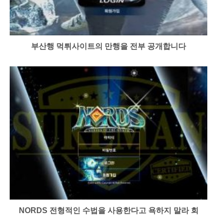
부산행 먹튀사이트의 만행을 전부 공개합니다
NORDS 전형적인 수법을 사용한다고 욕하지 말라 회