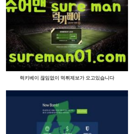
럭키베이 끊임없이 먹튀제보가 오고있습니다