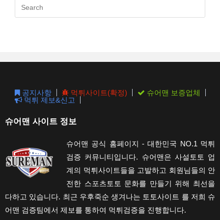
Pres
Esc
to
clos
the
sear
pane
공지사항
먹튀사이트(확정)
슈어맨 보증업체
먹튀 제보&신고
슈어맨 사이트 정보
슈어맨 공식 홈페이지 - 대한민국 NO.1 먹튀
검증 커뮤니티입니다. 슈어맨은 사설토토 업
계의 먹튀사이트들을 고발하고 회원님들의 안
전한 스포츠토토 문화를 만들기 위해 최선을
다하고 있습니다. 최근 우후죽순 생겨나는 토토사이트 를 저희 슈
어맨 검증팀에서 제보를 통하여 먹튀검증을 진행합니다.