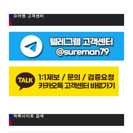
슈어맨 고객센터
먹튀사이트 검색