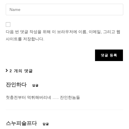
Enter
your
name
or
다음 번 댓글 작성을 위해 이 브라우저에 이름, 이메일, 그리고 웹
username
사이트를 저장합니다.
to
comment
2 개의 댓글
잔인하다
답글
첫충전부터 먹튀해버리네 ….. 잔인한놈들
스누피슬프다
답글