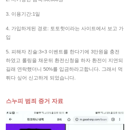
3. 이용기간:1일
4. 가입하게된 경로: 토토핫이라는 사이트에서 보고 가
입
5. 피해자 진술:3+3 이벤트를 한다기에 3만원을 충전
하였고 롤링을 채운뒤 환전신청을 하자 환전이 지연되
길래 연락했더니 50%를 입금하라고합니다. 그래서 먹
튀다 싶어 신고하게 되었습니다.
스누피 범죄 증거 자료