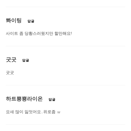
뽜이팅
답글
사이트 좀 당황스러웠지만 할만해요!
굿굿
답글
굿굿
하트뿅뿅라이온
답글
요새 많이 잃엇어요..위로좀 ㅠ