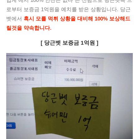
업계 에서 100% 안전은 없다”는 신념으로 당근벳측 으
로부터 보증금 1억원을 예치를 받은 상황입니다. 당근
벳에서
혹시 모를 먹튀 상황을 대비해 100% 보상해드
릴것을 약속합니다.
[ 당근벳 보증금 1억원 ]