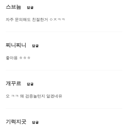
스브늠
답글
자주 문의해도 친절한거 ㅇㅈㅋㅋ
찌니찌니
답글
좋아용 ㅎㅎㅎ
개꾸르
답글
오 ㅋㅋ 왜 검증놀턴지 알겠네유
기럭지굿
답글