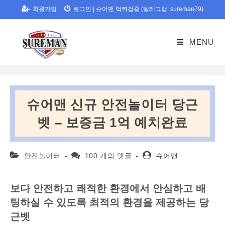
Skip
회원가입
로그인
|
슈어맨 먹튀검증 (텔레그램: sureman79)
to
content
MENU
슈어맨 신규 안전놀이터 당근
벳 – 보증금 1억 예치완료
Post
Post
Post
안전놀이터
100 개의 댓글
슈어맨
category:
comments:
author:
보다 안전하고 쾌적한 환경에서 안심하고 배
팅하실 수 있도록 최적의 환경을 제공하는 당
근벳