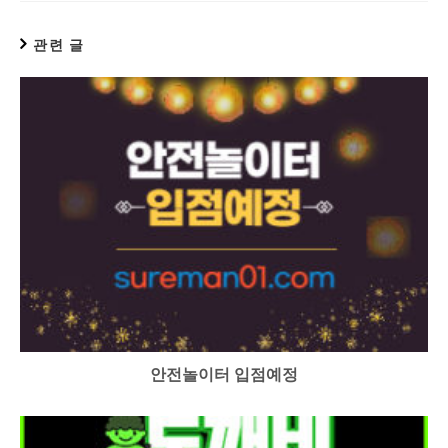
관련 글
안전놀이터 입점예정