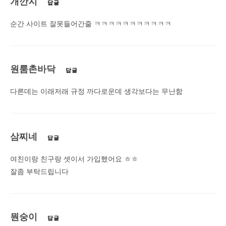
개깐지
답글
순간 사이트 잘못들어간줄 ㅋㅋㅋㅋㅋㅋㅋㅋㅋㅋㅋ
원룸촌바닥
답글
다른데는 이래저래 규정 까다로운데 생각보다는 무난함
삼찌네
답글
여친이랑 친구랑 셋이서 가입했어요 ㅎㅎ
잘좀 부탁드립니다
뭔숭이
답글