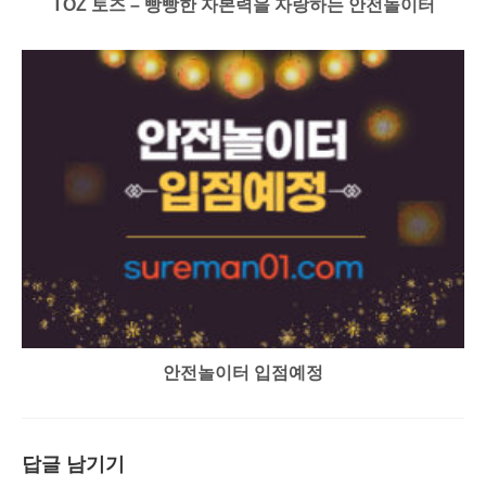
TOZ 토즈 – 빵빵한 자본력을 자랑하는 안전놀이터
안전놀이터 입점예정
답글 남기기