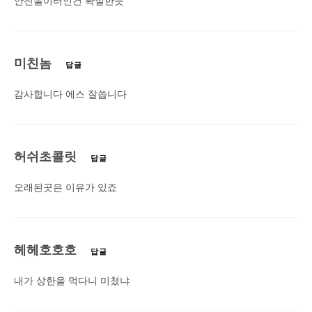
안전놀이터인건 확실한듯
미친놈
답글
감사합니다 에스 잘씁니다
허쉬초콜릿
답글
오래된곳은 이유가 있죠
헤헤호호호
답글
내가 상한을 먹다니 미쳤냐