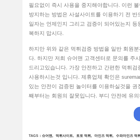
필요없이 즉시 사용을 중지해야합니다. 이런 불
방지하는 방법은 사설사이트를 이용하기 전 반
일자는 언제인지 그리고 검증이 되어있는지 등등
복하지 맙시다.
하지만 위와 같은 먹튀검증 방법을 일반 회원
다. 하지만 저희 슈어맨 고객센터로 문의를 주
드리고있습니다. 가장 안전하고 간편한 먹튀검
사용하시는것 입니다. 제휴업체 확인은 surema
있는 안전이 검증된 놀이터를 이용하실것을 권
째부터는 회원의 잘못입니다. 부디 안전에 유
TAGS
:
슈어맨
,
먹튀사이트
,
토토 먹튀
,
마인즈 먹튀
,
수와마인즈 먹