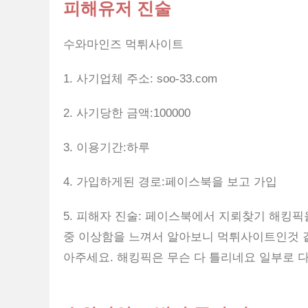
피해유저 진술
수와마인즈 먹튀사이트
1. 사기업체 주소: soo-33.com
2. 사기당한 금액:100000
3. 이용기간:하루
4. 가입하게된 경로:페이스북을 보고 가입
5. 피해자 진술: 페이스북에서 지뢰찾기 해킹
중 이상함을 느껴서 알아보니 먹튀사이트인것 
아주세요. 해킹픽은 무슨 다 틀리네요 일부로 다