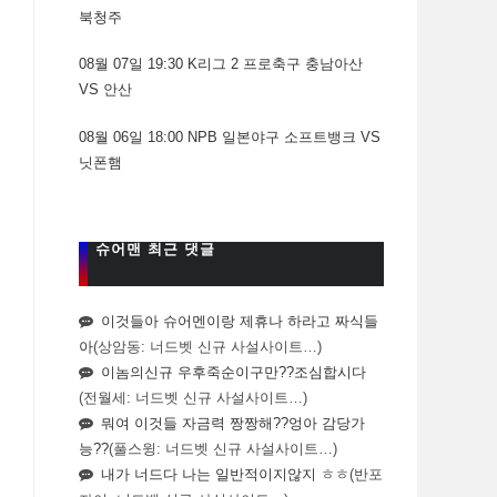
북청주
08월 07일 19:30 K리그 2 프로축구 충남아산
VS 안산
08월 06일 18:00 NPB 일본야구 소프트뱅크 VS
닛폰햄
슈어맨 최근 댓글
이것들아 슈어멘이랑 제휴나 하라고 짜식들
아
(상암동: 너드벳 신규 사설사이트…)
이놈의신규 우후죽순이구만??조심합시다
(전월세: 너드벳 신규 사설사이트…)
뭐여 이것들 자금력 짱짱해??엉아 감당가
능??
(풀스윙: 너드벳 신규 사설사이트…)
내가 너드다 나는 일반적이지않지 ㅎㅎ
(반포