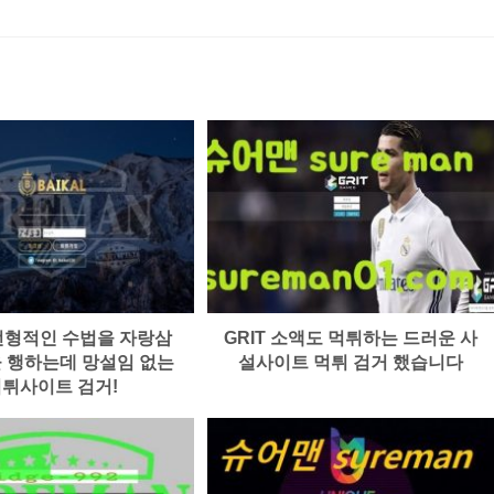
전형적인 수법을 자랑삼
GRIT 소액도 먹튀하는 드러운 사
 행하는데 망설임 없는
설사이트 먹튀 검거 했습니다
튀사이트 검거!