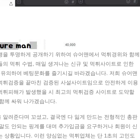
행을 투명하게 공개하기 위하여 슈어맨에서 먹튀경위와 함께
의 먹튀 수법, 매일 생겨나는 신규 및 먹튀사이트로 인한
 유의하여 베팅문화를 즐기시길 바라겠습니다. 저희 슈어맨
먹튀검증을 끝마친 검증된 사설사이트임으로 안전하게 이용
먹튀피해가 발생했을 시 최고의 먹튀검증 사이트로 도약할
함께 싸워 나가겠습니다.
알려준다며 꼬셨고, 결국엔 다 잃게 만드는 전형적인 총판
말도 안되는 핑계를 대며 추가입금을 요구하거나 회원이 신
 상황입니다. 이런 양심없는 먹튀업체는 단 1초의 고민도