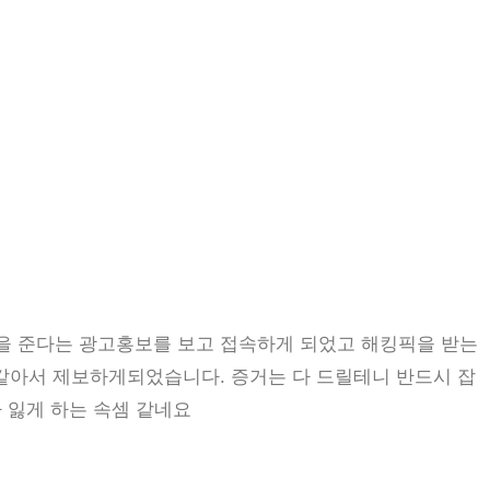
픽을 준다는 광고홍보를 보고 접속하게 되었고 해킹픽을 받는
같아서 제보하게되었습니다. 증거는 다 드릴테니 반드시 잡
 잃게 하는 속셈 같네요