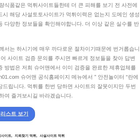
량식품같은 먹튀사이트들한테 더 큰 피해를 보기 전 사전에
드시 해당 사설토토사이트가 먹튀이력은 없는지 도메인 생성
 다양한 정보들을 확인해야합니다. 더 이상 같은 실수를 반
분께서는 하시기에 매우 까다로운 절차이기때문에 번거롭습니
시어 사이트 검증 문의를 주시면 빠르게 정보들을 찾아 답변
증 방법은 저희 슈어맨에서 이미 검증을 완료한 제휴업체를
n01.com 슈어맨 공식홈페이지 메뉴에서 ” 안전놀이터 “란에
장드립니다. 먹튀를 한번 당하면 사이트의 잘못이지만 두번
의하여 즐겨보시길 바라겠습니다.
리스트 보기
튀사이트
,
지뢰찾기 먹튀
,
사설사이트 먹튀