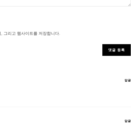
일, 그리고 웹사이트를 저장합니다.
답
답