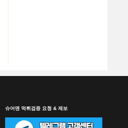
글
슈어맨 먹튀검증 요청 & 제보