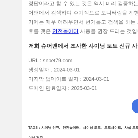
정답이라고 할 수 있는 것은 역시 미리 검증하
어맨에서 검색하며 주기적으로 모니터링을 진행
기에는 매우 어려우면서 번거롭고 검색을 하는 
휴를 맺은
안전놀이터
사용을 권장 드리는 것입
저희 슈어맨에서 조사한 샤이닝 토토 신규 
URL : snbet79.com
생성일자 : 2024-03-01
마지막 업데이트 일자 : 2024-03-01
도메인 만료일자 : 2025-03-01
TAGS
:
샤이닝 신규
,
안전놀이터
,
샤이닝 토토
,
토토사이트
,
사설 토
이닝 검증