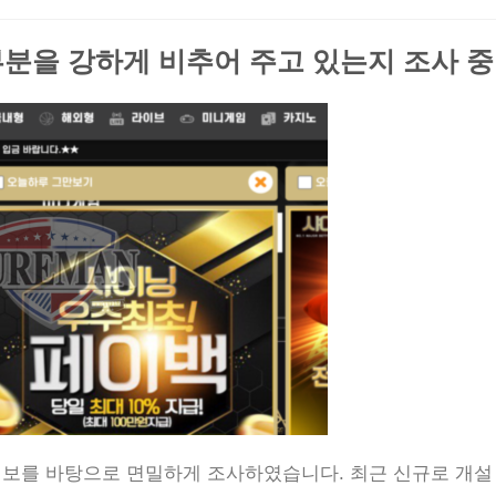
부분을 강하게 비추어 주고 있는지 조사 중
정보를 바탕으로 면밀하게 조사하였습니다. 최근 신규로 개설