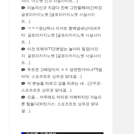
자이: 너드벳 신규 사설사이트…)
이놈의신규 지겹다 진짜 그만들해라
(간짜장:
글로리카지노벳 [글로리카지노벳 사설사이
트…)
ㅋㅋㅋ장난하나 이거또 짱깨냄새난다
(세우
타: 글로리카지노벳 [글로리카지노벳 사설사이
트…)
이건 또뭐여??근본없는 놀이터 등장
(식민
지: 글로리카지노벳 [글로리카지노벳 사설사이
트…)
무조껀 고배당이지 ㅎㅎ 당연한거아냐??
(발
바닥: 스포츠토토 상위권 맞대결…)
아 본능을 따르고 감을 따르는 내…
(근두운:
스포츠토토 상위권 맞대결…)
으음....아무래도 머리로 이해하지만 가슴으
론 힘들다
(부탄가스: 스포츠토토 상위권 맞대
결…)