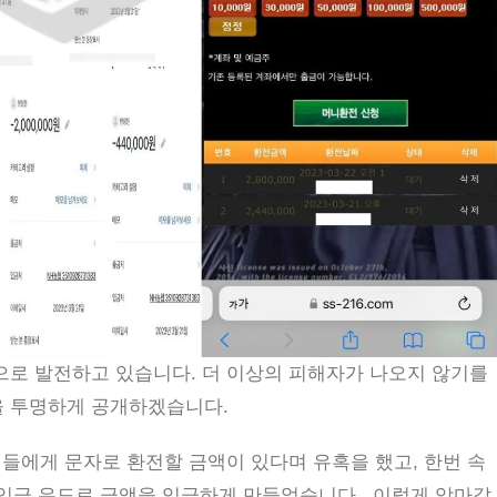
로 발전하고 있습니다. 더 이상의 피해자가 나오지 않기를
 투명하게 공개하겠습니다.
들에게 문자로 환전할 금액이 있다며 유혹을 했고, 한번 속
가 입금 유도로 금액을 입금하게 만들었습니다. 이렇게 악마같