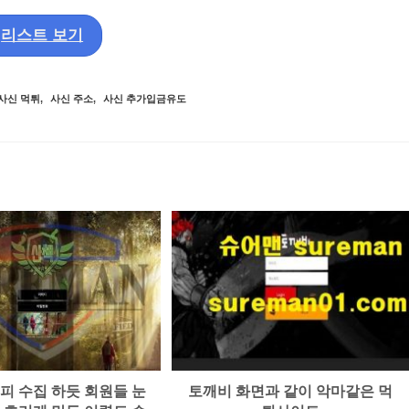
리스트 보기
사신 먹튀
,
사신 주소
,
사신 추가입금유도
피 수집 하듯 회원들 눈
토깨비 화면과 같이 악마같은 먹