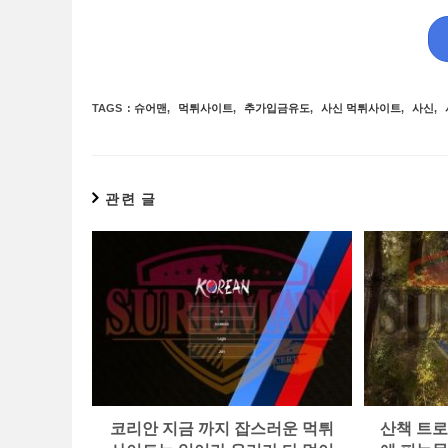
TAGS
:
슈어맨
,
먹튀사이트
,
추가입금유도
,
사신 먹튀사이트
,
사신
,
관련 글
코리안 지금 까지 잡스러운 먹튀
산책 트로