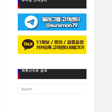
슈어맨 고객센터
먹튀사이트 검색
Press
Escape
to
close
the