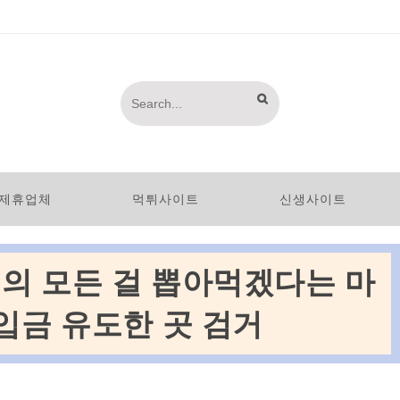
SUBMIT
Search
SEARCH
this
website
제휴업체
먹튀사이트
신생사이트
의 모든 걸 뽑아먹겠다는 마
입금 유도한 곳 검거