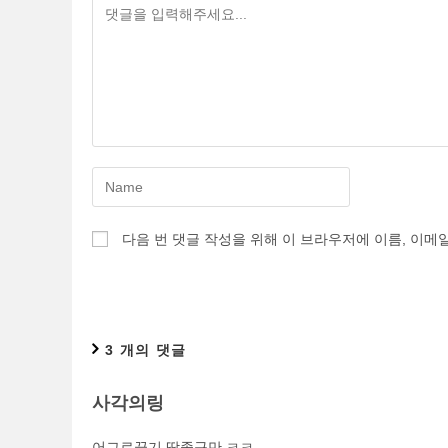
Enter
your
name
다음 번 댓글 작성을 위해 이 브라우저에 이름, 이메
or
username
to
comment
3 개의 댓글
사각의링
어그로끌기 딱좋구만 ㅋㅋ