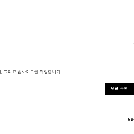
일, 그리고 웹사이트를 저장합니다.
답