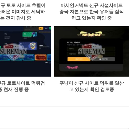
규 토토 사이트 호텔이
아시안커넥트 신규 사설사이트
스러운 이미지로 세탁하
중국 자본으로 한국 유저들 잠식
는 건지 감시 중
하고 있는지 확인 중
신규 토토사이트 먹튀검
푸냥이 신규 사이트 먹튀를 일삼
증 현재 진행 중
고 있는지 확인 검토중