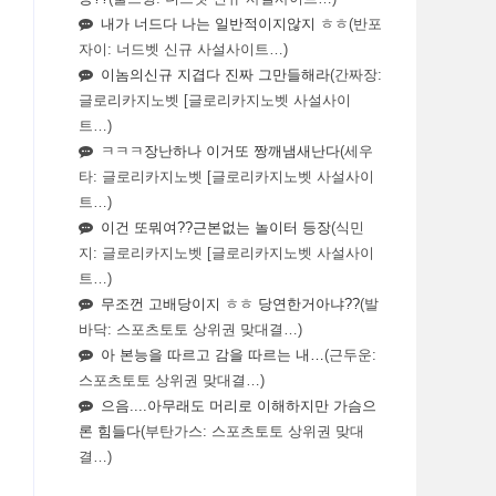
내가 너드다 나는 일반적이지않지 ㅎㅎ
(반포
자이: 너드벳 신규 사설사이트…)
이놈의신규 지겹다 진짜 그만들해라
(간짜장:
글로리카지노벳 [글로리카지노벳 사설사이
트…)
ㅋㅋㅋ장난하나 이거또 짱깨냄새난다
(세우
타: 글로리카지노벳 [글로리카지노벳 사설사이
트…)
이건 또뭐여??근본없는 놀이터 등장
(식민
지: 글로리카지노벳 [글로리카지노벳 사설사이
트…)
무조껀 고배당이지 ㅎㅎ 당연한거아냐??
(발
바닥: 스포츠토토 상위권 맞대결…)
아 본능을 따르고 감을 따르는 내…
(근두운:
스포츠토토 상위권 맞대결…)
으음....아무래도 머리로 이해하지만 가슴으
론 힘들다
(부탄가스: 스포츠토토 상위권 맞대
결…)