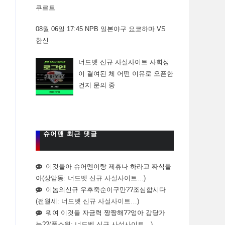
쿠르트
08월 06일 17:45 NPB 일본야구 요코하마 VS
한신
너드벳 신규 사설사이트 사회성
이 결여된 체 어떤 이유로 오픈한
건지 문의 중
슈어맨 최근 댓글
이것들아 슈어멘이랑 제휴나 하라고 짜식들
아
(상암동: 너드벳 신규 사설사이트…)
이놈의신규 우후죽순이구만??조심합시다
(전월세: 너드벳 신규 사설사이트…)
뭐여 이것들 자금력 짱짱해??엉아 감당가
능??
(풀스윙: 너드벳 신규 사설사이트…)