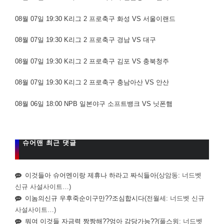
08월 07일 19:30 K리그 2 프로축구 화성 VS 서울이랜드
08월 07일 19:30 K리그 2 프로축구 경남 VS 대구
08월 07일 19:30 K리그 2 프로축구 김포 VS 충북청주
08월 07일 19:30 K리그 2 프로축구 충남아산 VS 안산
08월 06일 18:00 NPB 일본야구 소프트뱅크 VS 닛폰햄
슈어맨 최근 댓글
이것들아 슈어멘이랑 제휴나 하라고 짜식들아
(상암동: 너드벳
신규 사설사이트…)
이놈의신규 우후죽순이구만??조심합시다
(전월세: 너드벳 신규
사설사이트…)
뭐여 이것들 자금력 짱짱해??엉아 감당가능??
(풀스윙: 너드벳