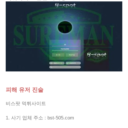
피해 유저 진술
비스팟 먹튀사이트
1. 사기 업체 주소 : bst-505.com