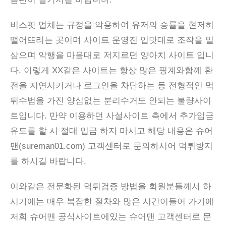
비스팟 업체는 규정을 악용하여 유저의 승률을 현저히
떨어뜨리는 곳이며 사이트 운영진 입맛대로 조작을 일
삼으며 악행을 마음대로 저지르던 양아치 사이트 입니
다. 이렇게 XX같은 사이트는 항상 많은 핑계와함께 환
전을 지연시키거나 로그인을 차단하는 등 전형적인 먹
튀수법을 가진 양심없는 분리수거도 안되는 불량사이
트입니다. 만약 이용하던 사설사이트 측에서 추가입금
유도를 할 시 절대 입금 하지 마시고 해당 내용은 슈어
맨(sureman01.com) 고객센터로 문의하시어 먹튀방지
를 하시길 바랍니다.
이와같은 전문화된 먹튀검증 방법을 회원분들께서 하
시기에는 매우 복잡한 절차와 많은 시간이들어 가기에
저희 슈어맨 공식사이트에있는 슈어맨 고객센터로 문