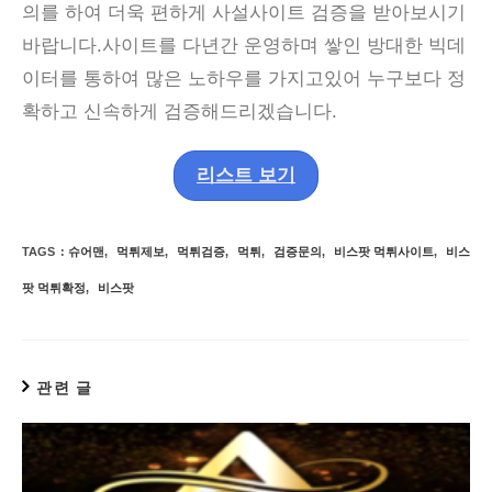
의를 하여 더욱 편하게 사설사이트 검증을 받아보시기
바랍니다.사이트를 다년간 운영하며 쌓인 방대한 빅데
이터를 통하여 많은 노하우를 가지고있어 누구보다 정
확하고 신속하게 검증해드리겠습니다.
리스트 보기
TAGS
:
슈어맨
,
먹튀제보
,
먹튀검증
,
먹튀
,
검증문의
,
비스팟 먹튀사이트
,
비스
팟 먹튀확정
,
비스팟
관련 글