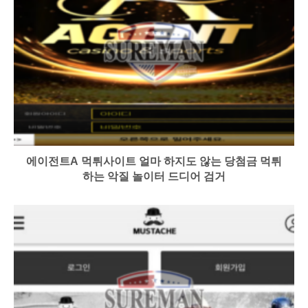
에이전트A 먹튀사이트 얼마 하지도 않는 당첨금 먹튀
하는 악질 놀이터 드디어 검거