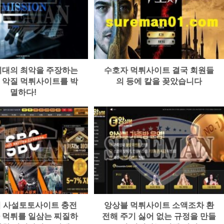
시대의 최악을 주장하는
수호자 먹튀사이트 결국 회원들
 악질 먹튀사이트를 박
의 등에 칼을 꽂았습니다
멸하다!
 사설토토사이트 충전
앙상블 먹튀사이트 소액조차 환
 먹튀를 일삼는 찌질하
전해 주기 싫어 없는 규정을 만들