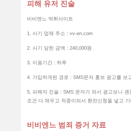
피해 유저 진술
비비엔느 먹튀사이트
1. 사기 업체 주소 : vv-en.com
2. 사기 당한 금액 : 240,000원
3. 이용기간 : 하루
4. 가입하게된 경로 : SMS문자 홍보 광고를 보
5. 피해자 진술 : SMS 문자가 와서 광고보니
조건 다 채우고 적중이되서 환전신청을 넣고 
비비엔느 범죄 증거 자료