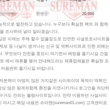
적으로 발전하고 있습니다. 누구보다 확실한 팩트 와 함께
을 조사하여 널리 알리겠습니다.
같은 이제는 주체 할수 없을정도로 만연한 사설토토사이트들
제보 등 나날이 생겨나는 신규 및 먹튀사이트로 인한 피해는
. 무엇보다 안전을 중요시 여기면서 베팅을 즐기시길 간절
m)사이트 에서 제휴를 맺어 안내해드리는 제휴업체들은 확실한 조
 마음편히 즐기시길 바랍니다.
 자본력이 마땅치 않은 거지같은 사이트이며 목적이 먹튀인
 항상 많은 핑계와함께 환전을 지연시키거나 로그인을 차단하
리수거도 안되는 불량사이트입니다. 만약 이용하던 사설사이
마시고 해당 내용은 슈어맨(sureman01.com) 고객센터로