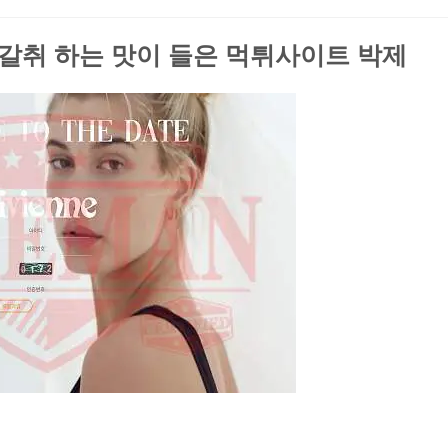
갈취 하는 맛이 들은 먹튀사이트 박제