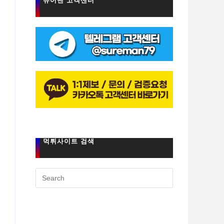
슈어맨 고객센터
먹튀사이트 검색
Press
Escape
to
close
the