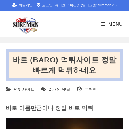
Skip
회원가입
로그인
|
슈어맨 먹튀검증 (텔레그램: sureman79)
to
content
MENU
바로 (BARO) 먹튀사이트 정말
빠르게 먹튀하네요
Post
Post
Post
먹튀사이트
2 개의 댓글
슈어맨
category:
comments:
author:
바로 이름만큼이나 정말 바로 먹튀