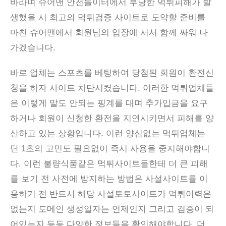
바라며 슈어맨 안전놀이터에서 부당한 먹튀피해가 발
생했을 시 최고의 먹튀검증 사이트로 도약할 준비를
마친 슈어맨에서 회원님의 입장에 서서 함께 싸워 나
가겠습니다.
바로 업체는 스포츠를 베팅하여 당첨된 회원이 환전신
청을 하자 사이트 차단시켰습니다. 이러한 먹튀업체들
은 이렇게 말도 안되는 핑계를 대며 추가입금을 요구
하거나 회원이 신청한 환전을 지연시키면서 피해를 양
산하고 있는 상황입니다. 이런 양심없는 먹튀업체는
단 1초의 고민도 필요없이 즉시 사용을 중지해야합니
다. 이런 불량식품같은 먹튀사이트들한테 더 큰 피해
를 보기 전 사전에 방지하는 방법은 사설사이트를 이
용하기 전 반드시 해당 사설토토사이트가 먹튀이력은
없는지 도메인 생성일자는 언제인지 그리고 검증이 되
어있는지 등등 다양한 정보들을 확인해야합니다. 더