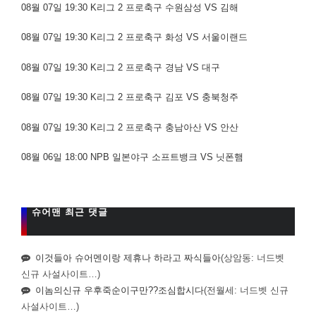
08월 07일 19:30 K리그 2 프로축구 수원삼성 VS 김해
08월 07일 19:30 K리그 2 프로축구 화성 VS 서울이랜드
08월 07일 19:30 K리그 2 프로축구 경남 VS 대구
08월 07일 19:30 K리그 2 프로축구 김포 VS 충북청주
08월 07일 19:30 K리그 2 프로축구 충남아산 VS 안산
08월 06일 18:00 NPB 일본야구 소프트뱅크 VS 닛폰햄
슈어맨 최근 댓글
이것들아 슈어멘이랑 제휴나 하라고 짜식들아
(상암동: 너드벳
신규 사설사이트…)
이놈의신규 우후죽순이구만??조심합시다
(전월세: 너드벳 신규
사설사이트…)