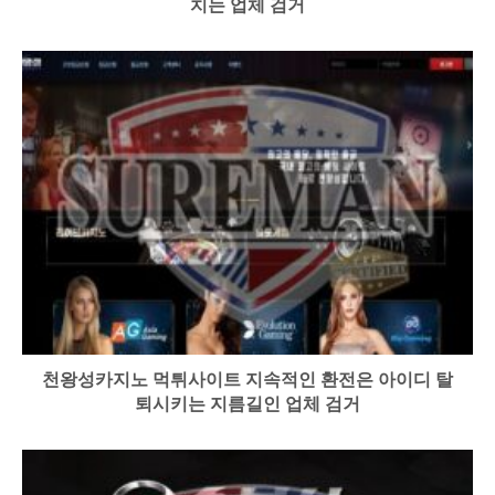
치는 업체 검거
천왕성카지노 먹튀사이트 지속적인 환전은 아이디 탈
퇴시키는 지름길인 업체 검거