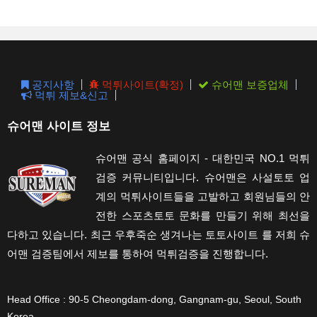
clos
the
sear
pane
공지사항
먹튀사이트(확정)
슈어맨 보증업체
먹튀 제보&신고
슈어맨 사이트 정보
슈어맨 공식 홈페이지 - 대한민국 NO.1 먹튀
검증 커뮤니티입니다. 슈어맨은 사설토토 업
계의 먹튀사이트들을 고발하고 회원님들의 안
전한 스포츠토토 문화를 만들기 위해 최선을
다하고 있습니다. 최근 우후죽순 생겨나는 토토사이트 를 저희 슈
어맨 검증팀에서 제보를 통하여 먹튀검증을 진행합니다.
Head Office : 90-5 Cheongdam-dong, Gangnam-gu, Seoul, South
Korea