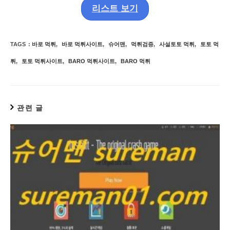
리스트 보기
TAGS
:
바로 먹튀
,
바로 먹튀사이트
,
슈어맨
,
먹튀검증
,
사설토토 먹튀
,
토토 먹
튀
,
토토 먹튀사이트
,
BARO 먹튀사이트
,
BARO 먹튀
관련 글