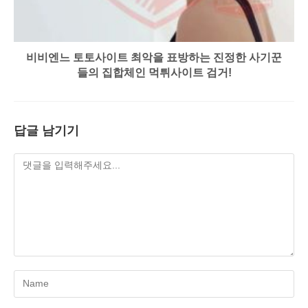
비비엔느 토토사이트 최악을 표방하는 진정한 사기꾼
들의 집합체인 먹튀사이트 검거!
답글 남기기
Enter
your