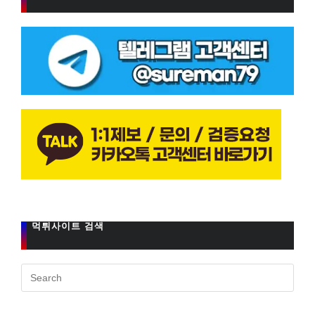
먹튀사이트 검색
Pres
Esc
to