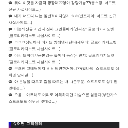
뭐여 이것들 자금력 짱짱해??엉아 감당가능??
(풀스윙: 너드벳
신규 사설사이트…)
내가 너드다 나는 일반적이지않지 ㅎㅎ
(반포자이: 너드벳 신규
사설사이트…)
이놈의신규 지겹다 진짜 그만들해라
(간짜장: 글로리카지노벳
[글로리카지노벳 사설사이트…)
ㅋㅋㅋ장난하나 이거또 짱깨냄새난다
(세우타: 글로리카지노벳
[글로리카지노벳 사설사이트…)
이건 또뭐여??근본없는 놀이터 등장
(식민지: 글로리카지노벳
[글로리카지노벳 사설사이트…)
무조껀 고배당이지 ㅎㅎ 당연한거아냐??
(발바닥: 스포츠토토 상
위권 맞대결…)
아 본능을 따르고 감을 따르는 내…
(근두운: 스포츠토토 상위권
맞대결…)
으음....아무래도 머리로 이해하지만 가슴으론 힘들다
(부탄가스:
스포츠토토 상위권 맞대결…)
슈어맨 고객센터