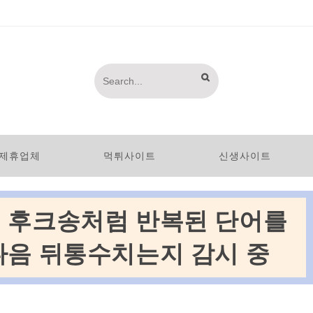
SUBMIT
Search
SEARCH
this
website
제휴업체
먹튀사이트
신생사이트
 후크송처럼 반복된 단어를
다음 뒤통수치는지 감시 중