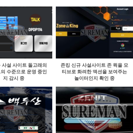
 사설 사이트 돌고래의
존킹 신규 사설사이트 존 윅을 모
의 수준으로 운영 중인
티브로 화려한 액션을 보여주는
지 감시 중
놀이터인지 확인 중