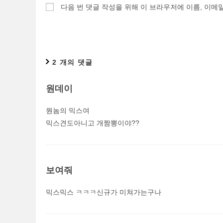
name
다음 번 댓글 작성을 위해 이 브라우저에 이름, 이메
or
username
to
comment
2 개의 댓글
원데이
뭔놈의 믹스여
믹스견도아니고 개짬뽕이야??
보여줘
믹스믹스 ㅋㅋㅋ신규가 미쳐가는구나