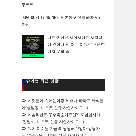
쿠르트
08월 06일 17:45 NPB 일본야구 요코하마 VS
한신
너드벳 신규 사설사이트 사회성
이 결여된 체 어떤 이유로 오픈한
건지 문의 중
슈어맨 최근 댓글
이것들아 슈어멘이랑 제휴나 하라고 짜식들
아
(상암동: 너드벳 신규 사설사이트…)
이놈의신규 우후죽순이구만??조심합시다
(전월세: 너드벳 신규 사설사이트…)
뭐여 이것들 자금력 짱짱해??엉아 감당가
능??
(풀스윙: 너드벳 신규 사설사이트…)