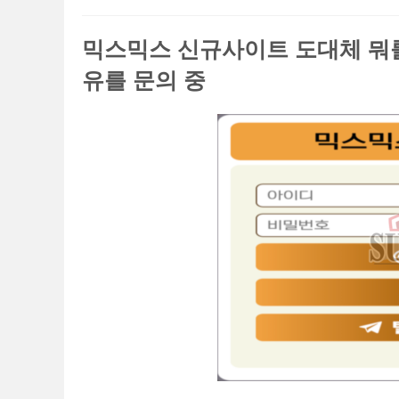
category:
comments:
author:
믹스믹스 신규사이트 도대체 뭐를
유를 문의 중