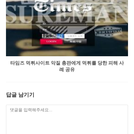
타임즈 먹튀사이트 악질 총판에게 먹튀를 당한 피해 사
례 공유
답글 남기기