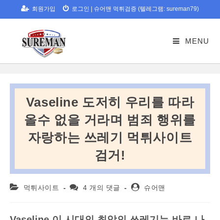
Skip
회원가입
로그인
|
슈어맨 먹튀검증 (텔레그램: sureman79)
to
content
MENU
Vaseline 도저히 우리를 따라
올수 없을 거라며 범죄 행위를
자랑하는 쓰레기 먹튀사이트
검거!
Post
Post
Post
먹튀사이트
4 개의 댓글
슈어맨
category:
comments:
author:
Vaseline 이 시대의 최악의 쓰레기는 바로 나