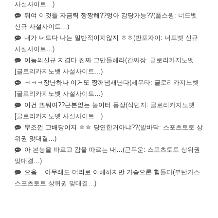
사설사이트…)
뭐여 이것들 자금력 짱짱해??엉아 감당가능??
(풀스윙: 너드벳
신규 사설사이트…)
내가 너드다 나는 일반적이지않지 ㅎㅎ
(반포자이: 너드벳 신규
사설사이트…)
이놈의신규 지겹다 진짜 그만들해라
(간짜장: 글로리카지노벳
[글로리카지노벳 사설사이트…)
ㅋㅋㅋ장난하나 이거또 짱깨냄새난다
(세우타: 글로리카지노벳
[글로리카지노벳 사설사이트…)
이건 또뭐여??근본없는 놀이터 등장
(식민지: 글로리카지노벳
[글로리카지노벳 사설사이트…)
무조껀 고배당이지 ㅎㅎ 당연한거아냐??
(발바닥: 스포츠토토 상
위권 맞대결…)
아 본능을 따르고 감을 따르는 내…
(근두운: 스포츠토토 상위권
맞대결…)
으음....아무래도 머리로 이해하지만 가슴으론 힘들다
(부탄가스:
스포츠토토 상위권 맞대결…)