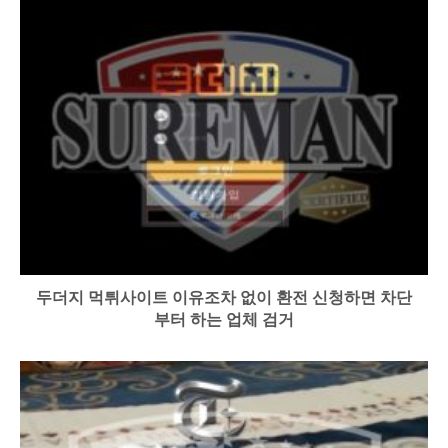
두더지 먹튀사이트 이유조차 없이 환전 신청하면 차단
부터 하는 업체 검거