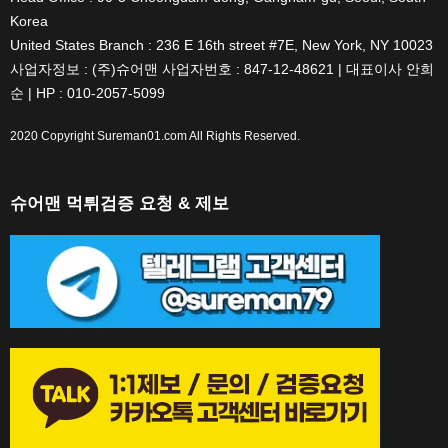
Korea
United States Branch : 236 E 16th street #7E, New York, NY 10023
사업자정보 : (주)슈어맨 사업자번호 : 847-12-48621 | 대표이사 안희
순 | HP : 010-2057-5099
2020 Copyright
Sureman01.com
All Rights Reserved.
슈어맨 먹튀검증 요청 & 제보