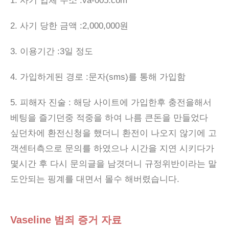
1. 사기 업체 주소 :va-005.com
2. 사기 당한 금액 :2,000,000원
3. 이용기간 :3일 정도
4. 가입하게된 경로 :문자(sms)를 통해 가입함
5. 피해자 진술 : 해당 사이트에 가입한후 충전을해서
베팅을 즐기던중 적중을 하여 나름 큰돈을 만들었다
싶던차에 환전신청을 했더니 환전이 나오지 않기에 고
객센터측으로 문의를 하였으나 시간을 지연 시키다가
몇시간 후 다시 문의글을 남겻더니 규정위반이라는 말
도안되는 핑계를 대면서 몰수 해버렸습니다.
Vaseline 범죄 증거 자료