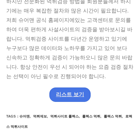
하지만 전문화된 먹튀검증 방법을 회원분들께서 하시
기에는 매우 복잡한 절차와 많은 시간이 필요합니다.
저희 슈어맨 공식 홈페이지에있는 고객센터로 문의를
하여 더욱 편하게 사설사이트의 검증을 받아보시길 바
랍니다. 먹튀검증 사이트를 다년간 운영하고 있기에
누구보다 많은 데이터와 노하우를 가지고 있어 보다
신속하고 정확하게 검증이 가능하오니 많은 문의 바랍
니다. 항상 안전이 우선 시 되어야 하는 요즘 검증 절차
는 선택이 아닌 필수로 진행되어야 합니다.
리스트 보기
TAGS
:
슈어맨
,
먹튀제보
,
먹튀사이트 롤렉스
,
롤렉스 먹튀
,
롤랙스 먹튀
,
로렉
스 먹튀사이트