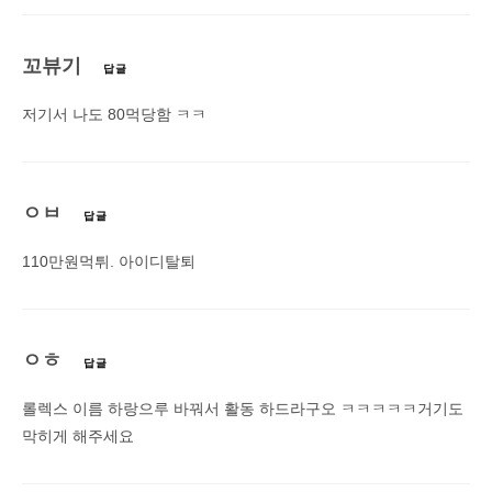
꼬뷰기
답글
저기서 나도 80먹당함 ㅋㅋ
ㅇㅂ
답글
110만원먹튀. 아이디탈퇴
ㅇㅎ
답글
롤렉스 이름 하랑으루 바꿔서 활동 하드라구오 ㅋㅋㅋㅋㅋ거기도
막히게 해주세요