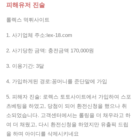
피해유저 진술
롤렉스 먹튀사이트
1. 사기업체 주소:lex-18.com
2. 사기당한 금액: 충전금액 170,000원
3. 이용기간: 3달
4. 가입하게된 경로:꽁머니를 준단말에 가입
5. 피해자 진술: 로렉스 토토사이트에서 가입하여 스포
츠베팅을 하였고, 당첨이 되어 환전신청을 했으나 취
소되었습니다. 고객센터에서는 롤링을 더 채우라고 하
여 더 채웠고, 다시 환전신청을 하였지만 유출픽 드립
을 하며 아이디를 삭제시키네요