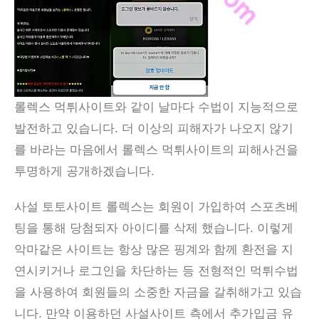
롤렉스 먹튀사이트와 같이 날마다 수법이 지능적으로
발전하고 있습니다. 더 이상의 피해자가 나오지 않기
를 바라는 마음에서 롤렉스 먹튀사이트의 피해사건을
투명하게 공개하겠습니다.
사설 토토사이트 롤렉스는 회원이 가입하여 스포츠베
팅을 통해 당첨되자 아이디를 삭제 했습니다. 이렇게
악마같은 사이트는 항상 많은 핑계와 함께 환전을 지
연시키거나 로그인을 차단하는 등 전형적인 먹튀수법
을 사용하여 회원들의 소중한 자금을 갈취해가고 있습
니다. 만약 이용하던 사설사이트 측에서 추가입금 유