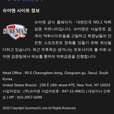
슈어맨 사이트 정보
슈어맨 공식 홈페이지 - 대한민국 NO.1 먹튀
검증 커뮤니티입니다. 슈어맨은 사설토토 업
계의 먹튀사이트들을 고발하고 회원님들의 안
전한 스포츠토토 문화를 만들기 위해 최선을
다하고 있습니다. 최근 우후죽순 생겨나는 토토사이트 를 저희 슈
어맨 검증팀에서 제보를 통하여 먹튀검증을 진행합니다.
Head Office : 90-5 Cheongdam-dong, Gangnam-gu, Seoul, South
Korea
United States Branch : 236 E 16th street #7E, New York, NY 10023
사업자정보 : (주)슈어맨 사업자번호 : 847-12-48621 | 대표이사 안희
순 | HP : 010-2057-5099
2020 Copyright
Sureman01.com
All Rights Reserved.