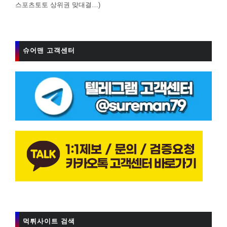
스포츠토토 상위권 맞대결…)
슈어맨 고객센터
먹튀사이트 검색