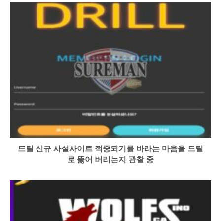
드릴 신규 사설사이트 적중되기를 바라는 마음을 드릴
로 뚫어 버리는지 관찰 중