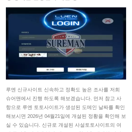
루엔 신규사이트 신속하고 정확도 높은 조사를 저희
슈어맨에서 진행 하도록 해보겠습니다. 먼저 참고 사
항으로 루엔 토토사이트가 생성된 도메인 날짜를 확인
해보시면 2026년 04월21일에 개설된 정황을 확인해 보
실 수 있습니다. 신규로 개설된 사설토토사이트의 여