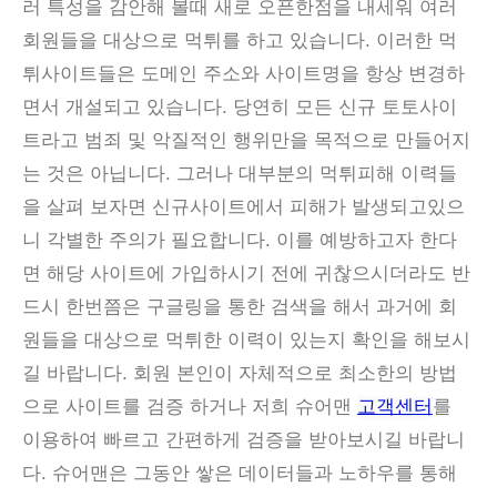
러 특성을 감안해 볼때 새로 오픈한점을 내세워 여러
회원들을 대상으로 먹튀를 하고 있습니다. 이러한 먹
튀사이트들은 도메인 주소와 사이트명을 항상 변경하
면서 개설되고 있습니다. 당연히 모든 신규 토토사이
트라고 범죄 및 악질적인 행위만을 목적으로 만들어지
는 것은 아닙니다. 그러나 대부분의 먹튀피해 이력들
을 살펴 보자면 신규사이트에서 피해가 발생되고있으
니 각별한 주의가 필요합니다. 이를 예방하고자 한다
면 해당 사이트에 가입하시기 전에 귀찮으시더라도 반
드시 한번쯤은 구글링을 통한 검색을 해서 과거에 회
원들을 대상으로 먹튀한 이력이 있는지 확인을 해보시
길 바랍니다. 회원 본인이 자체적으로 최소한의 방법
으로 사이트를 검증 하거나 저희 슈어맨
고객센터
를
이용하여 빠르고 간편하게 검증을 받아보시길 바랍니
다. 슈어맨은 그동안 쌓은 데이터들과 노하우를 통해