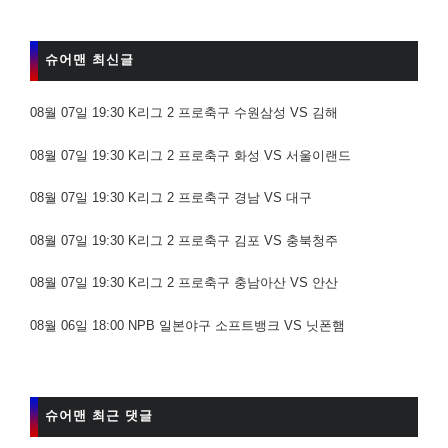
슈어맨 최신글
08월 07일 19:30 K리그 2 프로축구 수원삼성 VS 김해
08월 07일 19:30 K리그 2 프로축구 화성 VS 서울이랜드
08월 07일 19:30 K리그 2 프로축구 경남 VS 대구
08월 07일 19:30 K리그 2 프로축구 김포 VS 충북청주
08월 07일 19:30 K리그 2 프로축구 충남아산 VS 안산
08월 06일 18:00 NPB 일본야구 소프트뱅크 VS 닛폰햄
슈어맨 최근 댓글