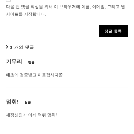
or
다음 번 댓글 작성을 위해 이 브라우저에 이름, 이메일, 그리고 웹
username
사이트를 저장합니다.
to
comment
3 개의 댓글
기무리
답글
애초에 검증받고 이용합시다쫌..
멈춰!
답글
제정신인가 이제 먹튀 멈춰!