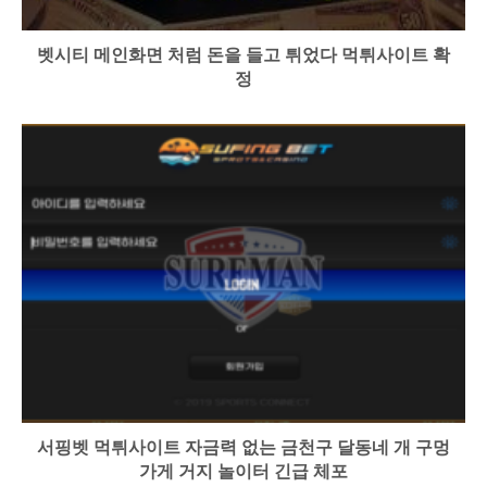
벳시티 메인화면 처럼 돈을 들고 튀었다 먹튀사이트 확
정
서핑벳 먹튀사이트 자금력 없는 금천구 달동네 개 구멍
가게 거지 놀이터 긴급 체포