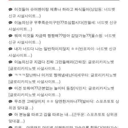
이것들아 슈어멘이랑 제휴나 하라고 짜식들아
(상암동: 너드벳
신규 사설사이트…)
이놈의신규 우후죽순이구만??조심합시다
(전월세: 너드벳 신규
사설사이트…)
뭐여 이것들 자금력 짱짱해??엉아 감당가능??
(풀스윙: 너드벳
신규 사설사이트…)
내가 너드다 나는 일반적이지않지 ㅎㅎ
(반포자이: 너드벳 신규
사설사이트…)
이놈의신규 지겹다 진짜 그만들해라
(간짜장: 글로리카지노벳
[글로리카지노벳 사설사이트…)
ㅋㅋㅋ장난하나 이거또 짱깨냄새난다
(세우타: 글로리카지노벳
[글로리카지노벳 사설사이트…)
이건 또뭐여??근본없는 놀이터 등장
(식민지: 글로리카지노벳
[글로리카지노벳 사설사이트…)
무조껀 고배당이지 ㅎㅎ 당연한거아냐??
(발바닥: 스포츠토토 상
위권 맞대결…)
아 본능을 따르고 감을 따르는 내…
(근두운: 스포츠토토 상위권
맞대결…)
으음....아무래도 머리로 이해하지만 가슴으론 힘들다
(부탄가스: