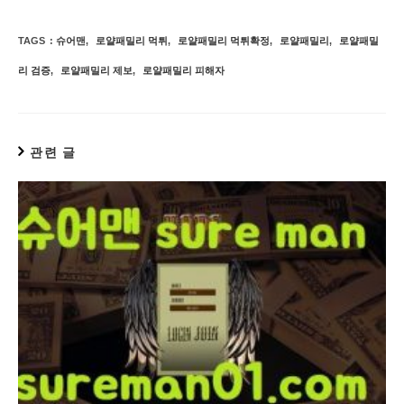
TAGS
:
슈어맨
,
로얄패밀리 먹튀
,
로얄패밀리 먹튀확정
,
로얄패밀리
,
로얄패밀
리 검증
,
로얄패밀리 제보
,
로얄패밀리 피해자
관련 글