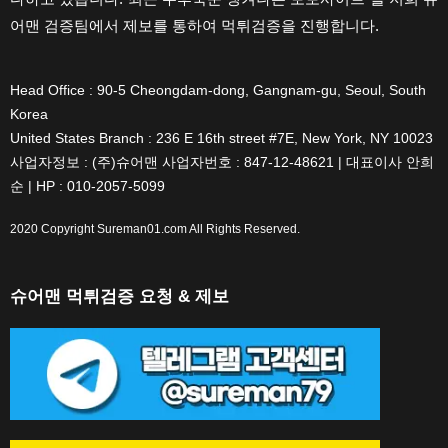
어맨 검증팀에서 제보를 통하여 먹튀검증을 진행합니다.
Head Office : 90-5 Cheongdam-dong, Gangnam-gu, Seoul, South
Korea
United States Branch : 236 E 16th street #7E, New York, NY 10023
사업자정보 : (주)슈어맨 사업자번호 : 847-12-48621 | 대표이사 안희
순 | HP : 010-2057-5099
2020 Copyright
Sureman01.com
All Rights Reserved.
슈어맨 먹튀검증 요청 & 제보