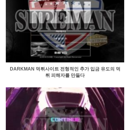
DARKMAN 먹튀사이트 전형적인 추가 입금 유도의 먹
튀 피해자를 만들다