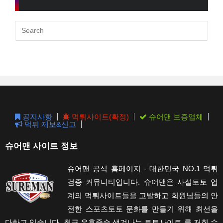
Pres
Esc
to
clos
the
sear
pane
공지사항
먹튀사이트(확정)
슈어맨 보증업체
먹튀 제보&신고
슈어맨 사이트 정보
슈어맨 공식 홈페이지 - 대한민국 NO.1 먹튀
검증 커뮤니티입니다. 슈어맨은 사설토토 업
계의 먹튀사이트들을 고발하고 회원님들의 안
전한 스포츠토토 문화를 만들기 위해 최선을
다하고 있습니다. 최근 우후죽순 생겨나는 토토사이트 를 저희 슈