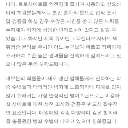
니다. 토토사이트를 안전하게 즐기며 사용하고 싶으신
여러 회원분들께서는 본인 혼자의 힘으로 집적 조사
및 검증을 하실 경우 수많은 시간을 쏟고 많은 노력을
투자해야 하기에 상당한 번거로움이 있다고 말할 수
있습니다. 하지만 저희 슈어맨 고객센터로 사이트 먹
튀검증 문의를 주시면 어느 누구보다 빠르고 정확하게
조사하여 수준 높은 결과물을 신속하게 알려드리고 있
으니 많은 문의 부탁드립니다.
대부분의 회원들이 새로 생긴 업체들에게 진화하는 각
종 수법들과 악의적인 범죄에 노출되기에 피해를 입지
않기 위해서는 가장 안정적인 방어수단으로는 이용하
실 사이트에 대한 사전 조사와 검증은 반드시 필수적
인 요소입니다. 매일매일 각종 다양하며 갖은 창의력
을 총동원한 범죄 수법이 나오고 있으며 진화중입니