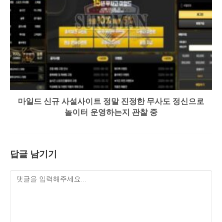
마일드 신규 사설사이트 정말 진정한 무사도 정신으로
놀이터 운영하는지 관찰 중
답글 남기기