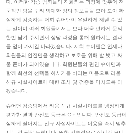
다. 이러한 각종 범죄들의 진화되는 과정에 맞추어 전
문적인 팀을 꾸려 방대한 양의 정보들을 모아 모아 확
실하게 검증하는 저희 슈어맨이 유일하게 해낼 수 있
는 일이며 여러 회원들께서는 보다 더욱 편하게 문의
한번 남겨 주시면서 상담 과정을 통해 원하시는 결과
를 얻어 가시길 바라겠습니다. 저희 슈어맨은 언제나
회원들의 안전만을 생각하고 보호를 위해 발 벗고 싸
울 준비가 되어있습니다. 회원분들의 편인 슈어맨과
함께 최선의 선택을 하시기를 바라는 마음으로 라움
신규 사설사이트에 대한 조사 및 검증을 마치도록 하
겠습니다.
슈어맨 검증팀에서 라움 신규 사설사이트를 냉정하게
평가한 결과 안전도 등급은 C + 입니다. 안전도 등급이
심하게 떨어지는 신규 사설사이트는 이용을 즉시 멈추
시는 걸 권장 드립니다. 또한 지속적으로 실시간 모니