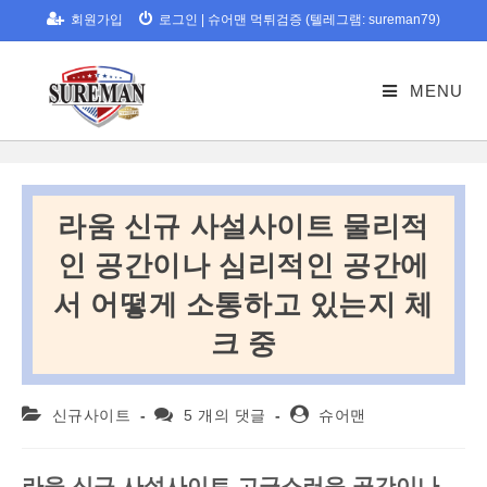
Skip
회원가입
로그인
|
슈어맨 먹튀검증 (텔레그램: sureman79)
to
content
MENU
라움 신규 사설사이트 물리적
인 공간이나 심리적인 공간에
서 어떻게 소통하고 있는지 체
크 중
Post
Post
Post
신규사이트
5 개의 댓글
슈어맨
category:
comments:
author:
라움 신규 사설사이트 고급스러운 공간이나