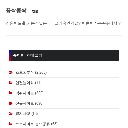
꿍짝콩짝
답글
라움아트홀 가본적있는데? 그라움인가요? 이름이? 무슨뜻이지 ?
슈어맨 카테고리
스포츠분석
(2,263)
안전놀이터
(11)
먹튀사이트
(355)
신규사이트
(890)
공지사항
(13)
토토사이트 정보공유
(68)