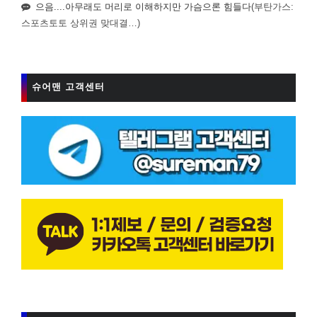
으음....아무래도 머리로 이해하지만 가슴으론 힘들다
(부탄가스:
스포츠토토 상위권 맞대결…)
슈어맨 고객센터