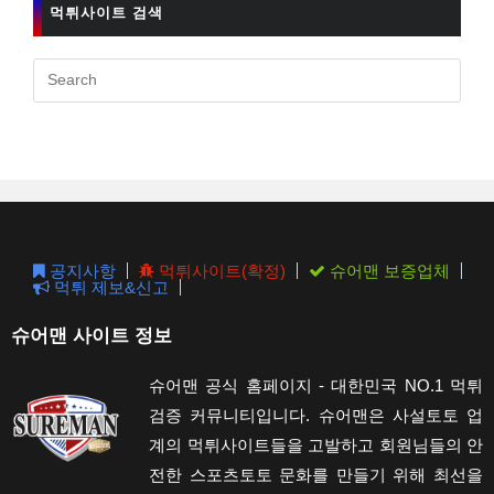
먹튀사이트 검색
Pres
Esc
to
clos
the
sear
pane
공지사항
먹튀사이트(확정)
슈어맨 보증업체
먹튀 제보&신고
슈어맨 사이트 정보
슈어맨 공식 홈페이지 - 대한민국 NO.1 먹튀
검증 커뮤니티입니다. 슈어맨은 사설토토 업
계의 먹튀사이트들을 고발하고 회원님들의 안
전한 스포츠토토 문화를 만들기 위해 최선을