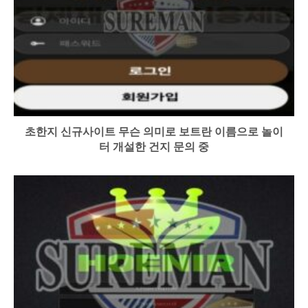
초한지 신규사이트 무슨 의미로 보트란 이름으로 놀이
터 개설한 건지 문의 중