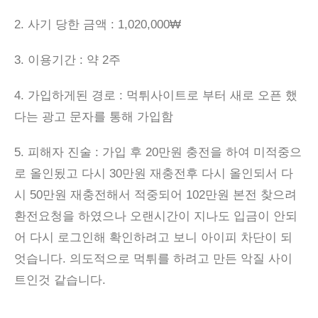
2. 사기 당한 금액 : 1,020,000₩
3. 이용기간 : 약 2주
4. 가입하게된 경로 : 먹튀사이트로 부터 새로 오픈 했
다는 광고 문자를 통해 가입함
5. 피해자 진술 : 가입 후 20만원 충전을 하여 미적중으
로 올인됬고 다시 30만원 재충전후 다시 올인되서 다
시 50만원 재충전해서 적중되어 102만원 본전 찾으려
환전요청을 하였으나 오랜시간이 지나도 입금이 안되
어 다시 로그인해 확인하려고 보니 아이피 차단이 되
엇습니다. 의도적으로 먹튀를 하려고 만든 악질 사이
트인것 같습니다.