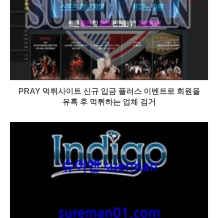
PRAY 먹튀사이트 신규 입금 플러스 이벤트로 회원을
유혹 후 먹튀하는 업체 검거