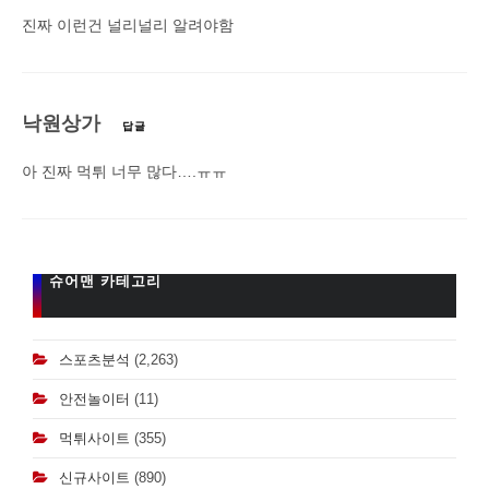
진짜 이런건 널리널리 알려야함
낙원상가
답글
아 진짜 먹튀 너무 많다….ㅠㅠ
슈어맨 카테고리
스포츠분석
(2,263)
안전놀이터
(11)
먹튀사이트
(355)
신규사이트
(890)