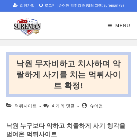
Skip
회원가입
로그인
|
슈어맨 먹튀검증 (텔레그램: sureman79)
to
content
MENU
낙원 무자비하고 치사하며 악
랄하게 사기를 치는 먹튀사이
트 확정!
Post
Post
Post
먹튀사이트
4 개의 댓글
슈어맨
category:
comments:
author:
낙원 누구보다 악하고 치졸하게 사기 행각을
벌여온 먹튀사이트