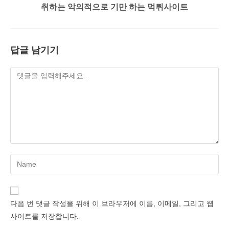
취하는 악의적으로 기만 하는 먹튀사이트
답글 남기기
Enter
your
name
or
다음 번 댓글 작성을 위해 이 브라우저에 이름, 이메일, 그리고 웹
username
사이트를 저장합니다.
to