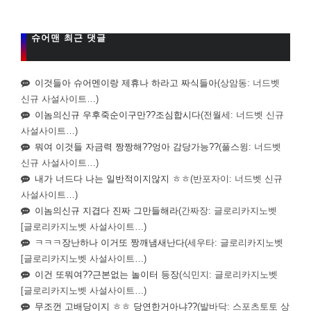
슈어맨 최근 댓글
이것들아 슈어멘이랑 제휴나 하라고 짜식들아
(상암동: 너드벳
신규 사설사이트…)
이놈의신규 우후죽순이구만??조심합시다
(전월세: 너드벳 신규
사설사이트…)
뭐여 이것들 자금력 짱짱해??엉아 감당가능??
(풀스윙: 너드벳
신규 사설사이트…)
내가 너드다 나는 일반적이지않지 ㅎㅎ
(반포자이: 너드벳 신규
사설사이트…)
이놈의신규 지겹다 진짜 그만들해라
(간짜장: 글로리카지노벳
[글로리카지노벳 사설사이트…)
ㅋㅋㅋ장난하나 이거또 짱깨냄새난다
(세우타: 글로리카지노벳
[글로리카지노벳 사설사이트…)
이건 또뭐여??근본없는 놀이터 등장
(식민지: 글로리카지노벳
[글로리카지노벳 사설사이트…)
무조껀 고배당이지 ㅎㅎ 당연한거아냐??
(발바닥: 스포츠토토 상