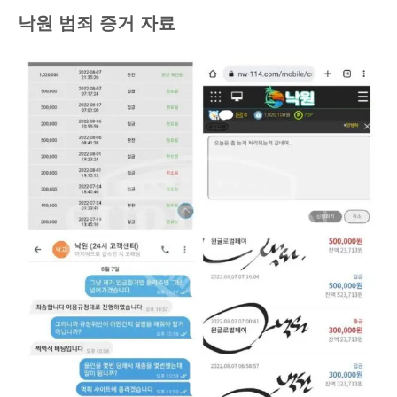
낙원 범죄 증거 자료