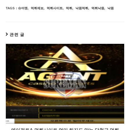
TAGS
:
슈어맨
,
먹튀제보
,
먹튀사이트
,
먹튀
,
낙원먹튀
,
먹튀낙원
,
낙원
관련 글