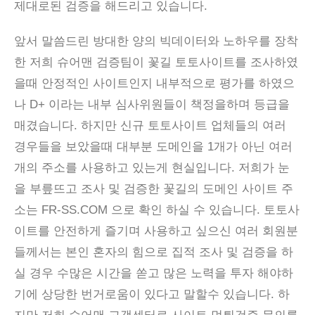
제대로된 검증을 해드리고 있습니다.
앞서 말씀드린 방대한 양의 빅데이터와 노하우를 장착
한 저희 슈어맨 검증팀이 꽃길 토토사이트를 조사하였
을때 안정적인 사이트인지 내부적으로 평가를 하였으
나 D+ 이라는 내부 심사위원들이 책정을하며 등급을
매겼습니다. 하지만 신규 토토사이트 업체들의 여러
경우들을 보았을때 대부분 도메인을 1개가 아닌 여러
개의 주소를 사용하고 있는게 현실입니다. 저희가 눈
을 부릎뜨고 조사 및 검증한 꽃길의 도메인 사이트 주
소는 FR-SS.COM 으로 확인 하실 수 있습니다. 토토사
이트를 안전하게 즐기며 사용하고 싶으신 여러 회원분
들께서는 본인 혼자의 힘으로 집적 조사 및 검증을 하
실 경우 수많은 시간을 쏟고 많은 노력을 투자 해야하
기에 상당한 번거로움이 있다고 말할수 있습니다. 하