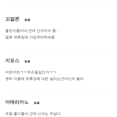
꼬깔콘
답글
좋은이름이네 근데 신규라서 쫌…
얼른 제휴업체 가입부터하세용
지포스
답글
이런이런ㅋㅋ무슨꽃길인가ㅋㅋ
괜히 이름에 유혹당해 내돈 날리는건아닌지 몰라
아메리카노
답글
우왕 좋다좋아 근데 신규는 무섭다