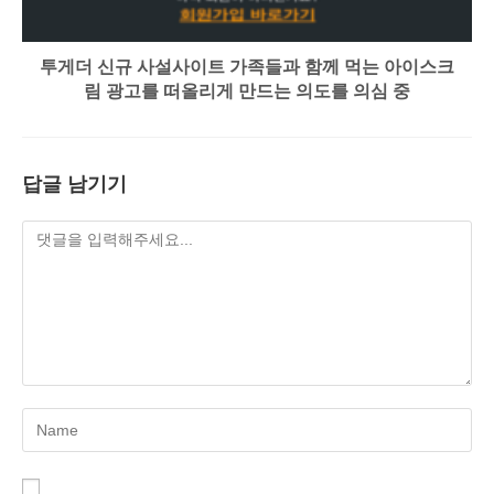
투게더 신규 사설사이트 가족들과 함께 먹는 아이스크
림 광고를 떠올리게 만드는 의도를 의심 중
답글 남기기
Enter
your
name