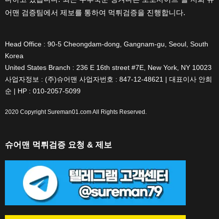
어맨 검증팀에서 제보를 통하여 먹튀검증을 진행합니다.
Head Office : 90-5 Cheongdam-dong, Gangnam-gu, Seoul, South
Korea
United States Branch : 236 E 16th street #7E, New York, NY 10023
사업자정보 : (주)슈어맨 사업자번호 : 847-12-48621 | 대표이사 안희
순 | HP : 010-2057-5099
2020 Copyright
Sureman01.com
All Rights Reserved.
슈어맨 먹튀검증 요청 & 제보