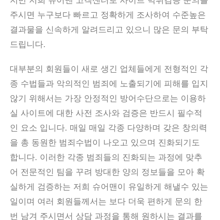
지만 저희 슈어맨 고객센터로 사이트 먹튀검증 문의를
주시면 누구보다 빠르고 정확하게 조사하여 수준높은
결과물을 신속하게 알려드리고 있으니 많은 문의 부탁
드립니다.
대부분의 회원들이 새로 생긴 업체들에게 전형적인 각
종 수법들과 악의적인 범죄에 노출되기에 피해를 입지
않기 위해서는 가장 안정적인 방어수단으로는 이용하
실 사이트에 대한 사전 조사와 검증은 반드시 필수적
인 요소 입니다. 매일 매일 각종 다양하며 갖은 창의력
을 총 동원한 범죄수법이 나오고 있으며 진화되기도
합니다. 이러한 각종 범죄들의 진화되는 과정에 맞추
어 전문적인 팀을 꾸려 방대한 양의 정보들을 모아 확
실하게 검증하는 저희 슈어맨이 유일하게 해낼수 있는
일이며 여러 회원들께서는 보다 더욱 편하게 문의 한
번 남겨 주시면서 상담 과정을 통해 원하시는 결과를