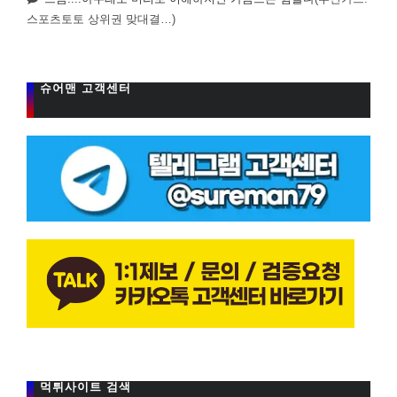
스포츠토토 상위권 맞대결…)
슈어맨 고객센터
먹튀사이트 검색