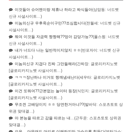
이것들아 슈어멘이랑 제휴나 하라고 짜식들아
(상암동: 너드벳
신규 사설사이트…)
이놈의신규 우후죽순이구만??조심합시다
(전월세: 너드벳 신규
사설사이트…)
뭐여 이것들 자금력 짱짱해??엉아 감당가능??
(풀스윙: 너드벳
신규 사설사이트…)
내가 너드다 나는 일반적이지않지 ㅎㅎ
(반포자이: 너드벳 신규
사설사이트…)
이놈의신규 지겹다 진짜 그만들해라
(간짜장: 글로리카지노벳
[글로리카지노벳 사설사이트…)
ㅋㅋㅋ장난하나 이거또 짱깨냄새난다
(세우타: 글로리카지노벳
[글로리카지노벳 사설사이트…)
이건 또뭐여??근본없는 놀이터 등장
(식민지: 글로리카지노벳
[글로리카지노벳 사설사이트…)
무조껀 고배당이지 ㅎㅎ 당연한거아냐??
(발바닥: 스포츠토토 상
위권 맞대결…)
아 본능을 따르고 감을 따르는 내…
(근두운: 스포츠토토 상위권
맞대결…)
으음....아무래도 머리로 이해하지만 가슴으론 힘들다
(부탄가스: