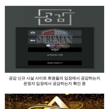
공감 신규 사설 사이트 회원들의 입장에서 공감하는지
운영자 입장에서 공감하는지 확인 중