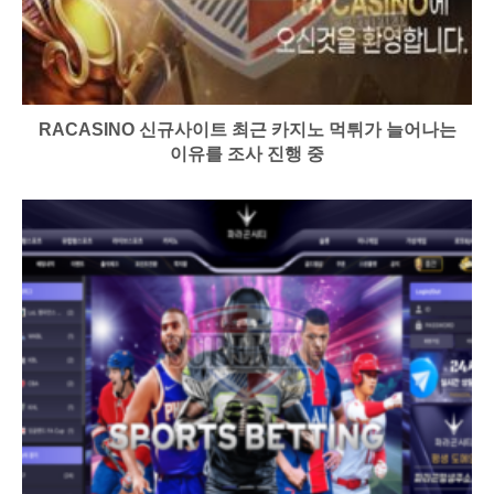
RACASINO 신규사이트 최근 카지노 먹튀가 늘어나는
이유를 조사 진행 중