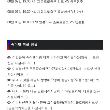
08월 07일 19:30 K리그 2 프로축구 김포 VS 충북청주
08월 07일 19:30 K리그 2 프로축구 충남아산 VS 안산
08월 06일 18:00 NPB 일본야구 소프트뱅크 VS 닛폰햄
슈어맨 최근 댓글
이것들아 슈어멘이랑 제휴나 하라고 짜식들아
(상암동: 너드벳
신규 사설사이트…)
이놈의신규 우후죽순이구만??조심합시다
(전월세: 너드벳 신규
사설사이트…)
뭐여 이것들 자금력 짱짱해??엉아 감당가능??
(풀스윙: 너드벳
신규 사설사이트…)
내가 너드다 나는 일반적이지않지 ㅎㅎ
(반포자이: 너드벳 신규
사설사이트…)
이놈의신규 지겹다 진짜 그만들해라
(간짜장: 글로리카지노벳
[글로리카지노벳 사설사이트…)