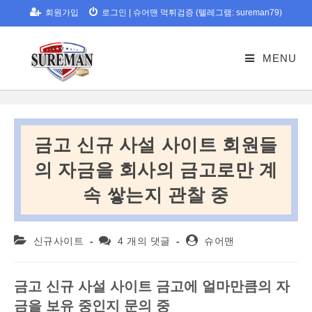
Skip
회원가입
로그인
|
슈어맨 먹튀검증 (텔레그램: sureman79)
to
content
MENU
금고 신규 사설 사이트 회원들
의 자금을 회사의 금고로만 계
속 쌓는지 관찰 중
Post
Post
Post
신규사이트
4 개의 댓글
슈어맨
category:
comments:
author:
금고 신규 사설 사이트 금고에 얼마만큼의 자
금을 보유 중인지 문의 중