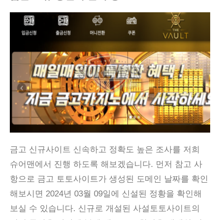
금고 신규사이트 신속하고 정확도 높은 조사를 저희
슈어맨에서 진행 하도록 해보겠습니다. 먼저 참고 사
항으로 금고 토토사이트가 생성된 도메인 날짜를 확인
해보시면 2024년 03월 09일에 신설된 정황을 확인해
보실 수 있습니다. 신규로 개설된 사설토토사이트의