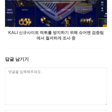
KALI 신규사이트 먹튀를 방지하기 위해 슈어맨 검증팀
에서 철저하게 조사 중
답글 남기기