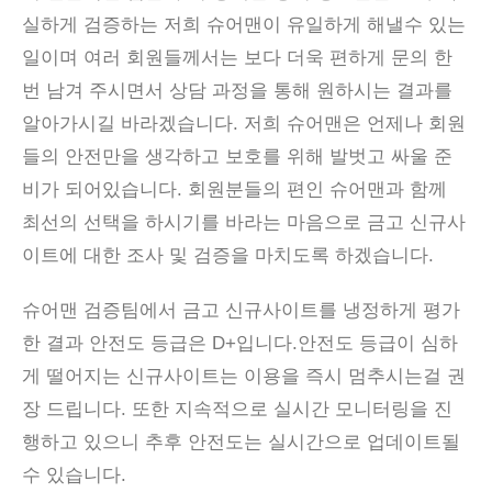
실하게 검증하는 저희 슈어맨이 유일하게 해낼수 있는
일이며 여러 회원들께서는 보다 더욱 편하게 문의 한
번 남겨 주시면서 상담 과정을 통해 원하시는 결과를
알아가시길 바라겠습니다. 저희 슈어맨은 언제나 회원
들의 안전만을 생각하고 보호를 위해 발벗고 싸울 준
비가 되어있습니다. 회원분들의 편인 슈어맨과 함께
최선의 선택을 하시기를 바라는 마음으로 금고 신규사
이트에 대한 조사 및 검증을 마치도록 하겠습니다.
슈어맨 검증팀에서 금고 신규사이트를 냉정하게 평가
한 결과 안전도 등급은 D+입니다.안전도 등급이 심하
게 떨어지는 신규사이트는 이용을 즉시 멈추시는걸 권
장 드립니다. 또한 지속적으로 실시간 모니터링을 진
행하고 있으니 추후 안전도는 실시간으로 업데이트될
수 있습니다.