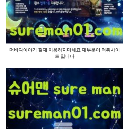
더바다이야기 절대 이용하지마세요 대부분이 먹튀사이
트 입니다