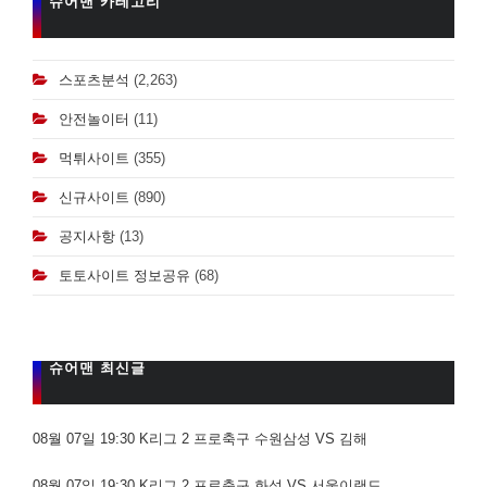
슈어맨 카테고리
스포츠분석
(2,263)
안전놀이터
(11)
먹튀사이트
(355)
신규사이트
(890)
공지사항
(13)
토토사이트 정보공유
(68)
슈어맨 최신글
08월 07일 19:30 K리그 2 프로축구 수원삼성 VS 김해
08월 07일 19:30 K리그 2 프로축구 화성 VS 서울이랜드