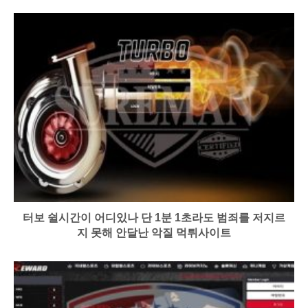
터보 쉴시간이 어디있나 단 1분 1초라도 범죄를 저지르
지 못해 안달난 악질 먹튀사이트