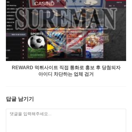
REWARD 먹튀사이트 직접 통화로 홍보 후 당첨되자
아이디 차단하는 업체 검거
답글 남기기