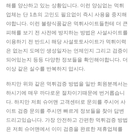
해를 양산하고 있는 상황입니다. 이런 양심없는 먹튀
업체는 단 1초의 고민도 필요없이 즉시 사용을 중지해
야합니다. 이런 불량식품같은 먹튀사이트들한테 더 큰
피해를 보기 전 사전에 방지하는 방법은 사설사이트를
이용하기 전 반드시 해당 사설토토사이트가 먹튀이력
은 없는지 도메인 생성일자는 언제인지 그리고 검증이
되어있는지 등등 다양한 정보들을 확인해야합니다. 더
이상 같은 실수를 반복하지 맙시다.
하지만 위와 같은 먹튀검증 방법을 일반 회원분께서는
하시기에 매우 까다로운 절차이기때문에 번거롭습니
다. 하지만 저희 슈어맨 고객센터로 문의를 주시어 사
이트 검증 문의를 주시면 빠르게 정보들을 찾아 답변
드리고있습니다. 가장 안전하고 간편한 먹튀검증 방법
은 저희 슈어맨에서 이미 검증을 완료한 제휴업체를