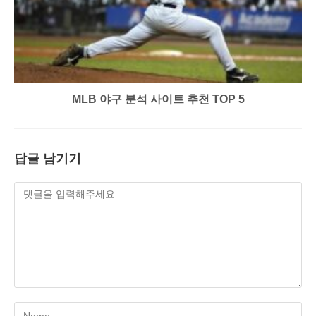
MLB 야구 분석 사이트 추천 TOP 5
답글 남기기
Enter