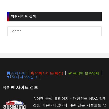
먹튀사이트 검색
Pres
Esc
to
clos
the
sear
pane
공지사항
먹튀사이트(확정)
슈어맨 보증업체
먹튀 제보&신고
슈어맨 사이트 정보
슈어맨 공식 홈페이지 - 대한민국 NO.1 먹튀
검증 커뮤니티입니다. 슈어맨은 사설토토 업