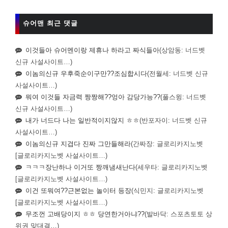
슈어맨 최근 댓글
이것들아 슈어멘이랑 제휴나 하라고 짜식들아
(상암동: 너드벳
신규 사설사이트…)
이놈의신규 우후죽순이구만??조심합시다
(전월세: 너드벳 신규
사설사이트…)
뭐여 이것들 자금력 짱짱해??엉아 감당가능??
(풀스윙: 너드벳
신규 사설사이트…)
내가 너드다 나는 일반적이지않지 ㅎㅎ
(반포자이: 너드벳 신규
사설사이트…)
이놈의신규 지겹다 진짜 그만들해라
(간짜장: 글로리카지노벳
[글로리카지노벳 사설사이트…)
ㅋㅋㅋ장난하나 이거또 짱깨냄새난다
(세우타: 글로리카지노벳
[글로리카지노벳 사설사이트…)
이건 또뭐여??근본없는 놀이터 등장
(식민지: 글로리카지노벳
[글로리카지노벳 사설사이트…)
무조껀 고배당이지 ㅎㅎ 당연한거아냐??
(발바닥: 스포츠토토 상
위권 맞대결…)