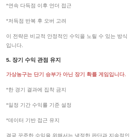
*연속 다득점 이후 언더 접근
*저득점 반복 후 오버 고려
이 전략은 비교적 안정적인 수익을 노릴 수 있는 방식
입니다
.
5. 장기 수익 관점 유지
가상농구는 단기 승부가 아닌 장기 확률 게임입니다.
*한 경기 결과에 집착 금지
*일정 기간 수익률 기준 설정
*데이터 기반 접근 유지
결국 꾸준한 수익을 위해서는 냉정한 판단과 지속적인