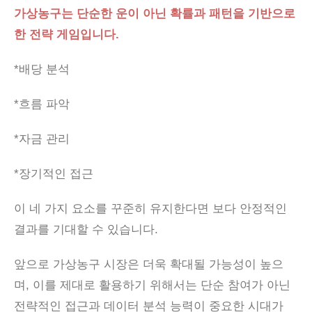
가상농구는 단순한 운이 아닌 확률과 패턴을 기반으로
한 전략 게임입니다.
*배당 분석
*흐름 파악
*자금 관리
*장기적인 접근
이 네 가지 요소를 꾸준히 유지한다면 보다 안정적인
결과를 기대할 수 있습니다.
앞으로 가상농구 시장은 더욱 확대될 가능성이 높으
며
,
이를 제대로 활용하기 위해서는 단순 참여가 아닌
전략적인 접근과 데이터 분석 능력이 중요한 시대가