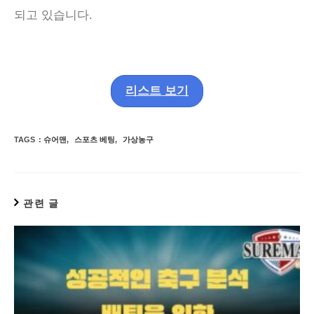
되고 있습니다
.
리스트 보기
TAGS
:
슈어맨
,
스포츠 베팅
,
가상농구
관련 글