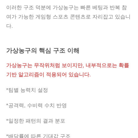
이러한 구조 덕분에 가상농구는 빠른 베팅과 반복 참
여가 가능한 게임형 스포츠 콘텐츠로 자리잡고 있습니
다
.
가상농구의 핵심 구조 이해
가상농구는 무작위처럼 보이지만, 내부적으로는 확률
기반 알고리즘이 적용되어 있습니다.
*팀별 능력치 설정
*공격력, 수비력 수치 반영
*일정한 패턴의 결과 분포
*배당률에 따른 기대값 구조