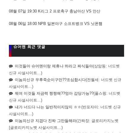
08월 07일 19:30 K리그 2 프로축구 충남아산 VS 안산
08월 06일 18:00 NPB 일본야구 소프트뱅크 VS 닛폰햄
슈어맨 최근 댓글
이것들아 슈어멘이랑 제휴나 하라고 짜식들아
(상암동: 너드벳
신규 사설사이트…)
이놈의신규 우후죽순이구만??조심합시다
(전월세: 너드벳 신규
사설사이트…)
뭐여 이것들 자금력 짱짱해??엉아 감당가능??
(풀스윙: 너드벳
신규 사설사이트…)
내가 너드다 나는 일반적이지않지 ㅎㅎ
(반포자이: 너드벳 신규
사설사이트…)
이놈의신규 지겹다 진짜 그만들해라
(간짜장: 글로리카지노벳
[글로리카지노벳 사설사이트…)