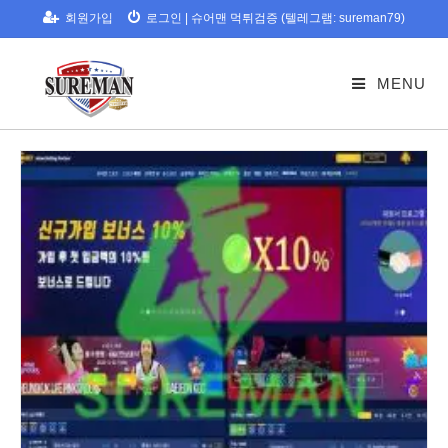
Skip
회원가입
로그인
|
슈어맨 먹튀검증 (텔레그램: sureman79)
to
content
MENU