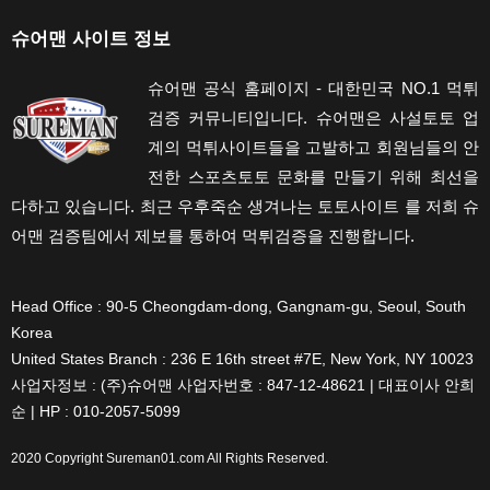
슈어맨 사이트 정보
슈어맨 공식 홈페이지 - 대한민국 NO.1 먹튀
검증 커뮤니티입니다. 슈어맨은 사설토토 업
계의 먹튀사이트들을 고발하고 회원님들의 안
전한 스포츠토토 문화를 만들기 위해 최선을
다하고 있습니다. 최근 우후죽순 생겨나는 토토사이트 를 저희 슈
어맨 검증팀에서 제보를 통하여 먹튀검증을 진행합니다.
Head Office : 90-5 Cheongdam-dong, Gangnam-gu, Seoul, South
Korea
United States Branch : 236 E 16th street #7E, New York, NY 10023
사업자정보 : (주)슈어맨 사업자번호 : 847-12-48621 | 대표이사 안희
순 | HP : 010-2057-5099
2020 Copyright
Sureman01.com
All Rights Reserved.