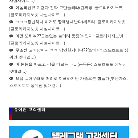
사설사이트…)
이놈의신규 지겹다 진짜 그만들해라
(간짜장: 글로리카지노벳
[글로리카지노벳 사설사이트…)
ㅋㅋㅋ장난하나 이거또 짱깨냄새난다
(세우타: 글로리카지노벳
[글로리카지노벳 사설사이트…)
이건 또뭐여??근본없는 놀이터 등장
(식민지: 글로리카지노벳
[글로리카지노벳 사설사이트…)
무조껀 고배당이지 ㅎㅎ 당연한거아냐??
(발바닥: 스포츠토토 상
위권 맞대결…)
아 본능을 따르고 감을 따르는 내…
(근두운: 스포츠토토 상위권
맞대결…)
으음....아무래도 머리로 이해하지만 가슴으론 힘들다
(부탄가스:
스포츠토토 상위권 맞대결…)
슈어맨 고객센터