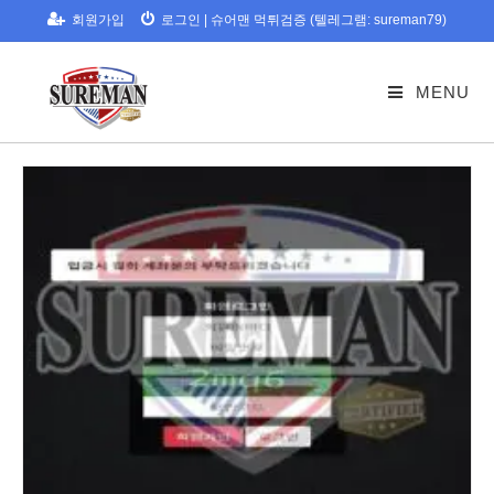
Skip
회원가입
로그인
|
슈어맨 먹튀검증 (텔레그램: sureman79)
to
content
MENU