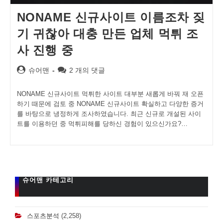
NONAME 신규사이트 이름조차 짖
기 귀찮아 대충 만든 업체 먹튀 조
사 진행 중
Post
Post
슈어맨
2 개의 댓글
author:
comments:
NONAME 신규사이트 먹튀한 사이트 대부분 새롭게 바꿔 재 오픈
하기 때문에 검토 중 NONAME 신규사이트 확실하고 다양한 증거
를 바탕으로 냉정하게 조사하였습니다. 최근 신규로 개설된 사이
트를 이용하던 중 먹튀피해를 당하신 경험이 있으신가요?…
슈어맨 카테고리
스포츠분석
(2,258)