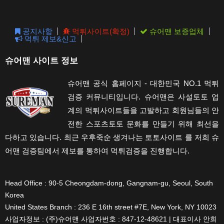
sear
pane
공지사항
먹튀사이트(확정)
슈어맨 보증업체
먹튀 제보&신고
슈어맨 사이트 정보
슈어맨 공식 홈페이지 - 대한민국 NO.1 먹튀
검증 커뮤니티입니다. 슈어맨은 사설토토 업
계의 먹튀사이트들을 고발하고 회원님들의 안
전한 스포츠토토 문화를 만들기 위해 최선을
다하고 있습니다. 최근 우후죽순 생겨나는 토토사이트 를 저희 슈
어맨 검증팀에서 제보를 통하여 먹튀검증을 진행합니다.
Head Office : 90-5 Cheongdam-dong, Gangnam-gu, Seoul, South
Korea
United States Branch : 236 E 16th street #7E, New York, NY 10023
사업자정보 : (주)슈어맨 사업자번호 : 847-12-48621 | 대표이사 안희