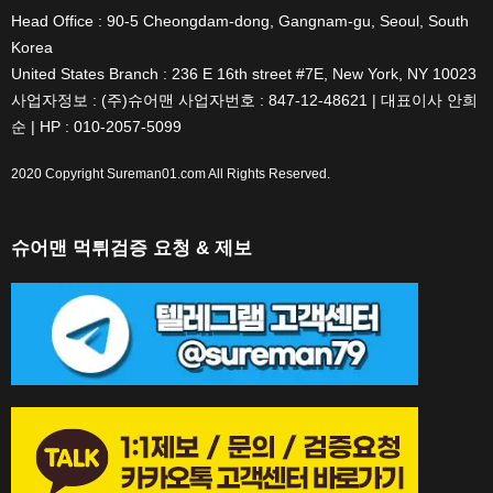
Head Office : 90-5 Cheongdam-dong, Gangnam-gu, Seoul, South
Korea
United States Branch : 236 E 16th street #7E, New York, NY 10023
사업자정보 : (주)슈어맨 사업자번호 : 847-12-48621 | 대표이사 안희
순 | HP : 010-2057-5099
2020 Copyright
Sureman01.com
All Rights Reserved.
슈어맨 먹튀검증 요청 & 제보