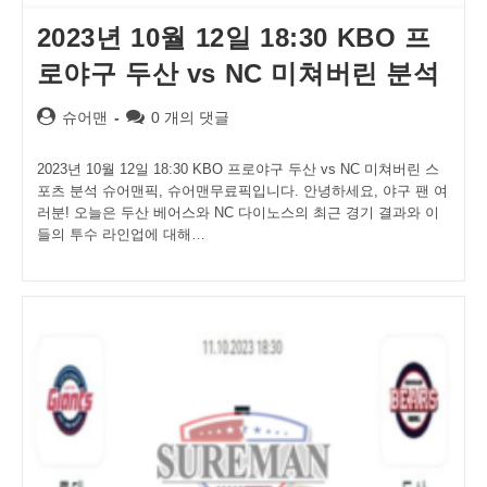
2023년 10월 12일 18:30 KBO 프
로야구 두산 vs NC 미쳐버린 분석
Post
Post
슈어맨
0 개의 댓글
author:
comments:
2023년 10월 12일 18:30 KBO 프로야구 두산 vs NC 미쳐버린 스
포츠 분석 슈어맨픽, 슈어맨무료픽입니다. 안녕하세요, 야구 팬 여
러분! 오늘은 두산 베어스와 NC 다이노스의 최근 경기 결과와 이
들의 투수 라인업에 대해…