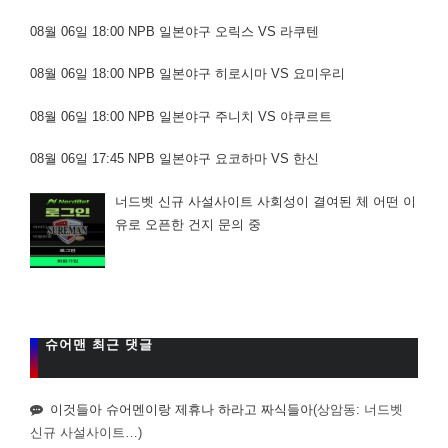
08월 06일 18:00 NPB 일본야구 오릭스 VS 라쿠텐
08월 06일 18:00 NPB 일본야구 히로시마 VS 요미우리
08월 06일 18:00 NPB 일본야구 주니치 VS 야쿠르트
08월 06일 17:45 NPB 일본야구 요코하마 VS 한신
너드벳 신규 사설사이트 사회성이 결여된 체 어떤 이
유로 오픈한 건지 문의 중
슈어맨 최근 댓글
이것들아 슈어멘이랑 제휴나 하라고 짜식들아
(상암동: 너드벳
신규 사설사이트…)