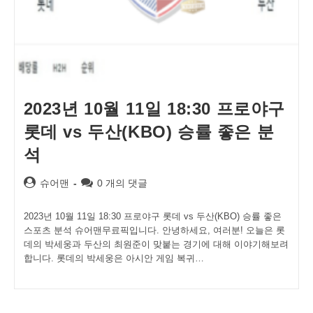
2023년 10월 11일 18:30 프로야구
롯데 vs 두산(KBO) 승률 좋은 분
석
Post
Post
슈어맨
0 개의 댓글
author:
comments:
2023년 10월 11일 18:30 프로야구 롯데 vs 두산(KBO) 승률 좋은
스포츠 분석 슈어맨무료픽입니다. 안녕하세요, 여러분! 오늘은 롯
데의 박세웅과 두산의 최원준이 맞붙는 경기에 대해 이야기해보려
합니다. 롯데의 박세웅은 아시안 게임 복귀…