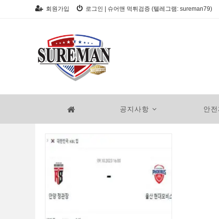
Skip
회원가입
로그인
|
슈어맨 먹튀검증 (텔레그램: sureman79)
to
content
공지사항
안전