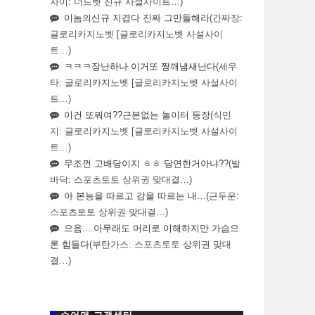
자이: 너드벳 신규 사설사이트…)
이놈의신규 지겹다 진짜 그만들해라
(간짜장:
글로리카지노벳 [글로리카지노벳 사설사이
트…)
ㅋㅋㅋ장난하나 이거또 짱깨냄새난다
(세우
타: 글로리카지노벳 [글로리카지노벳 사설사이
트…)
이건 또뭐여??근본없는 놀이터 등장
(식민
지: 글로리카지노벳 [글로리카지노벳 사설사이
트…)
무조껀 고배당이지 ㅎㅎ 당연한거아냐??
(발
바닥: 스포츠토토 상위권 맞대결…)
아 본능을 따르고 감을 따르는 내…
(근두운:
스포츠토토 상위권 맞대결…)
으음....아무래도 머리로 이해하지만 가슴으
론 힘들다
(부탄가스: 스포츠토토 상위권 맞대
결…)