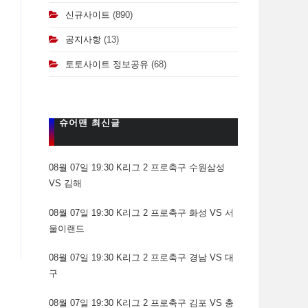
신규사이트
(890)
공지사항
(13)
토토사이트 정보공유
(68)
슈어맨 최신글
08월 07일 19:30 K리그 2 프로축구 수원삼성
VS 김해
08월 07일 19:30 K리그 2 프로축구 화성 VS 서
울이랜드
08월 07일 19:30 K리그 2 프로축구 경남 VS 대
구
08월 07일 19:30 K리그 2 프로축구 김포 VS 충