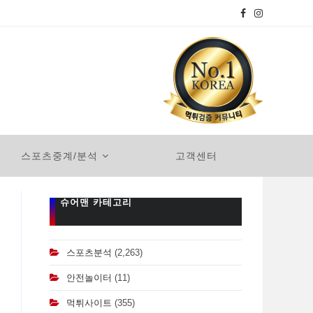
스포츠중계/분석
고객센터
슈어맨 카테고리
스포츠분석
(2,263)
안전놀이터
(11)
먹튀사이트
(355)