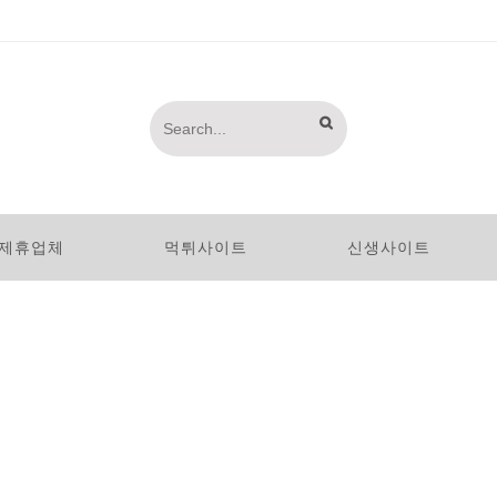
SUBMIT
Search
SEARCH
this
website
제휴업체
먹튀사이트
신생사이트