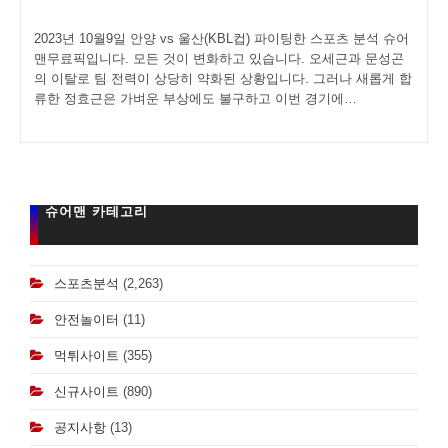
author:
comments:
2023년 10월9일 안양 vs 울산(KBL컵) 파이팅한 스포츠 분석 슈어
맨무료픽입니다. 모든 것이 변화하고 있습니다. 오세근과 문성곤
의 이탈로 팀 전력이 상당히 약화된 상황입니다. 그러나 새롭게 합
류한 정효근은 가벼운 부상에도 불구하고 이번 경기에…
슈어맨 카테고리
스포츠분석
(2,263)
안전놀이터
(11)
먹튀사이트
(355)
신규사이트
(890)
공지사항
(13)