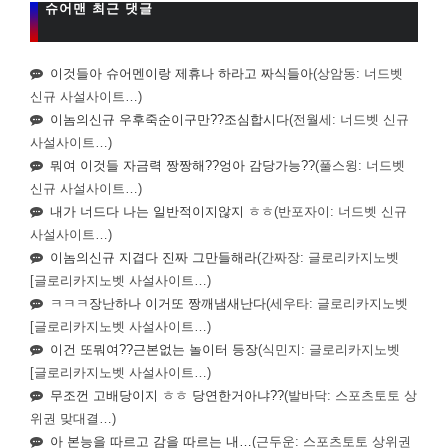
슈어맨 최근 댓글
이것들아 슈어멘이랑 제휴나 하라고 짜식들아
(상암동: 너드벳
신규 사설사이트…)
이놈의신규 우후죽순이구만??조심합시다
(전월세: 너드벳 신규
사설사이트…)
뭐여 이것들 자금력 짱짱해??엉아 감당가능??
(풀스윙: 너드벳
신규 사설사이트…)
내가 너드다 나는 일반적이지않지 ㅎㅎ
(반포자이: 너드벳 신규
사설사이트…)
이놈의신규 지겹다 진짜 그만들해라
(간짜장: 글로리카지노벳
[글로리카지노벳 사설사이트…)
ㅋㅋㅋ장난하나 이거또 짱깨냄새난다
(세우타: 글로리카지노벳
[글로리카지노벳 사설사이트…)
이건 또뭐여??근본없는 놀이터 등장
(식민지: 글로리카지노벳
[글로리카지노벳 사설사이트…)
무조껀 고배당이지 ㅎㅎ 당연한거아냐??
(발바닥: 스포츠토토 상
위권 맞대결…)
아 본능을 따르고 감을 따르는 내…
(근두운: 스포츠토토 상위권