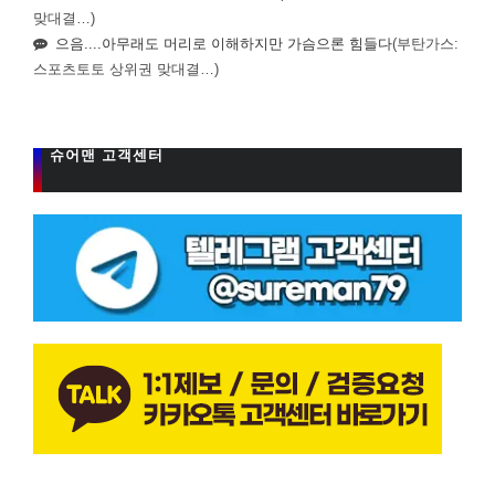
맞대결…)
으음....아무래도 머리로 이해하지만 가슴으론 힘들다
(부탄가스:
스포츠토토 상위권 맞대결…)
슈어맨 고객센터