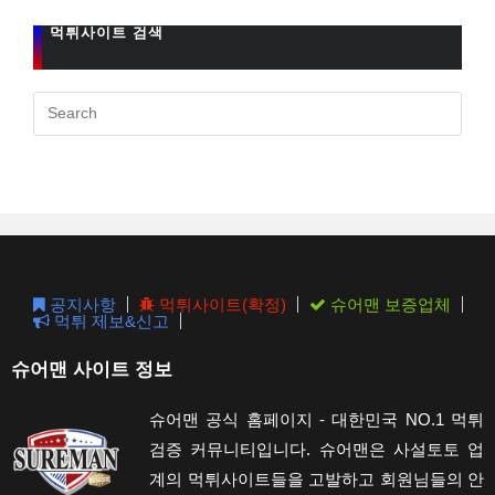
먹튀사이트 검색
Pres
Esc
to
clos
the
sear
pane
공지사항
먹튀사이트(확정)
슈어맨 보증업체
먹튀 제보&신고
슈어맨 사이트 정보
슈어맨 공식 홈페이지 - 대한민국 NO.1 먹튀
검증 커뮤니티입니다. 슈어맨은 사설토토 업
계의 먹튀사이트들을 고발하고 회원님들의 안