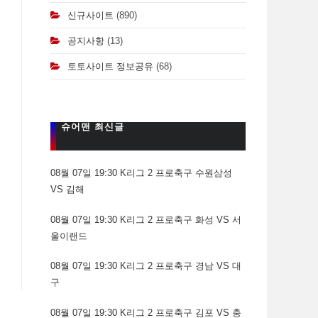
신규사이트
(890)
공지사항
(13)
토토사이트 정보공유
(68)
슈어맨 최신글
08월 07일 19:30 K리그 2 프로축구 수원삼성
VS 김해
08월 07일 19:30 K리그 2 프로축구 화성 VS 서
울이랜드
08월 07일 19:30 K리그 2 프로축구 경남 VS 대
구
08월 07일 19:30 K리그 2 프로축구 김포 VS 충