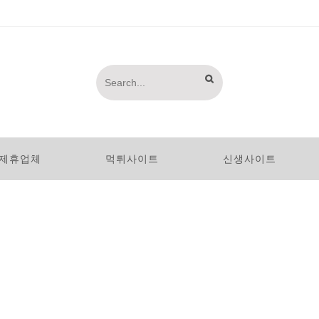
SUBMIT
Search
SEARCH
this
website
제휴업체
먹튀사이트
신생사이트