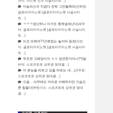
자이: 너드벳 신규 사설사이트…)
이놈의신규 지겹다 진짜 그만들해라
(간짜장:
글로리카지노벳 [글로리카지노벳 사설사이
트…)
ㅋㅋㅋ장난하나 이거또 짱깨냄새난다
(세우
타: 글로리카지노벳 [글로리카지노벳 사설사이
트…)
이건 또뭐여??근본없는 놀이터 등장
(식민
지: 글로리카지노벳 [글로리카지노벳 사설사이
트…)
무조껀 고배당이지 ㅎㅎ 당연한거아냐??
(발
바닥: 스포츠토토 상위권 맞대결…)
아 본능을 따르고 감을 따르는 내…
(근두운:
스포츠토토 상위권 맞대결…)
으음....아무래도 머리로 이해하지만 가슴으
론 힘들다
(부탄가스: 스포츠토토 상위권 맞대
결…)