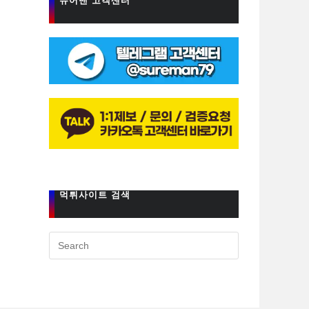
슈어맨 고객센터
먹튀사이트 검색
Press
Escape
to
close
the