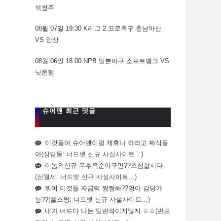
북청주
08월 07일 19:30 K리그 2 프로축구 충남아산
VS 안산
08월 06일 18:00 NPB 일본야구 소프트뱅크 VS
닛폰햄
슈어맨 최근 댓글
이것들아 슈어멘이랑 제휴나 하라고 짜식들
아
(상암동: 너드벳 신규 사설사이트…)
이놈의신규 우후죽순이구만??조심합시다
(전월세: 너드벳 신규 사설사이트…)
뭐여 이것들 자금력 짱짱해??엉아 감당가
능??
(풀스윙: 너드벳 신규 사설사이트…)
내가 너드다 나는 일반적이지않지 ㅎㅎ
(반포