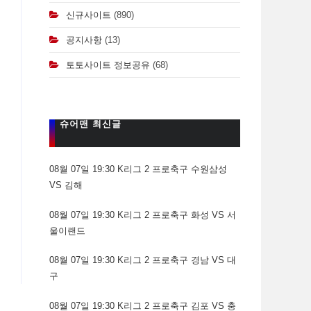
신규사이트
(890)
공지사항
(13)
토토사이트 정보공유
(68)
슈어맨 최신글
08월 07일 19:30 K리그 2 프로축구 수원삼성
VS 김해
08월 07일 19:30 K리그 2 프로축구 화성 VS 서
울이랜드
08월 07일 19:30 K리그 2 프로축구 경남 VS 대
구
08월 07일 19:30 K리그 2 프로축구 김포 VS 충