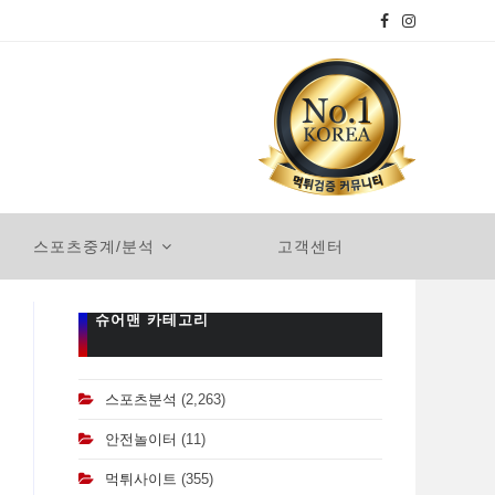
스포츠중계/분석
고객센터
슈어맨 카테고리
스포츠분석
(2,263)
안전놀이터
(11)
먹튀사이트
(355)