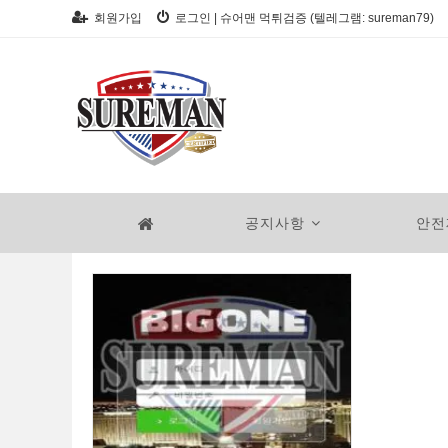
Skip
회원가입
로그인
|
슈어맨 먹튀검증 (텔레그램: sureman79)
to
content
공지사항
안전