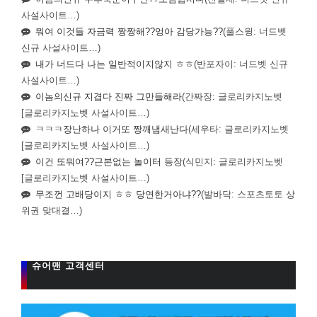
사설사이트…)
뭐여 이것들 자금력 짱짱해??엉아 감당가능??
(풀스윙: 너드벳
신규 사설사이트…)
내가 너드다 나는 일반적이지않지 ㅎㅎ
(반포자이: 너드벳 신규
사설사이트…)
이놈의신규 지겹다 진짜 그만들해라
(간짜장: 글로리카지노벳
[글로리카지노벳 사설사이트…)
ㅋㅋㅋ장난하나 이거또 짱깨냄새난다
(세우타: 글로리카지노벳
[글로리카지노벳 사설사이트…)
이건 또뭐여??근본없는 놀이터 등장
(식민지: 글로리카지노벳
[글로리카지노벳 사설사이트…)
무조껀 고배당이지 ㅎㅎ 당연한거아냐??
(발바닥: 스포츠토토 상
위권 맞대결…)
슈어맨 고객센터