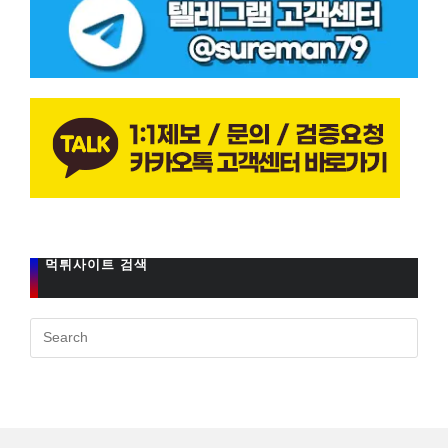
먹튀사이트 검색
Pres
Esc
to
clos
the