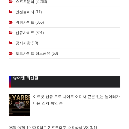
스포츠분석
(2,263)
안전놀이터
(11)
먹튀사이트
(355)
신규사이트
(891)
공지사항
(13)
토토사이트 정보공유
(68)
슈어맨 최신글
야르벳 신규 토토 사이트 어디서 근본 없는 놀이터가
나온 건지 확인 중
08월 07일 19:30 K리그 2 프로축구 수원삼성 VS 김해