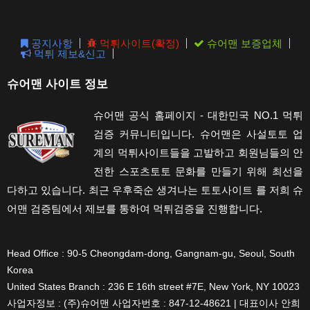
sear
pane
공지사항
먹튀사이트(확정)
슈어맨 보증업체
먹튀 제보&신고
슈어맨 사이트 정보
슈어맨 공식 홈페이지 - 대한민국 NO.1 먹튀
검증 커뮤니티입니다. 슈어맨은 사설토토 업
계의 먹튀사이트들을 고발하고 회원님들의 안
전한 스포츠토토 문화를 만들기 위해 최선을
다하고 있습니다. 최근 우후죽순 생겨나는 토토사이트 를 저희 슈
어맨 검증팀에서 제보를 통하여 먹튀검증을 진행합니다.
Head Office : 90-5 Cheongdam-dong, Gangnam-gu, Seoul, South
Korea
United States Branch : 236 E 16th street #7E, New York, NY 10023
사업자정보 : (주)슈어맨 사업자번호 : 847-12-48621 | 대표이사 안희