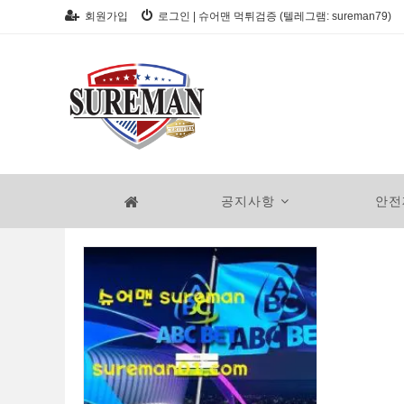
Skip
회원가입
로그인
|
슈어맨 먹튀검증 (텔레그램: sureman79)
to
content
공지사항
안전