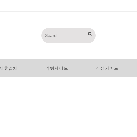
SUBMIT
Search
SEARCH
this
website
제휴업체
먹튀사이트
신생사이트