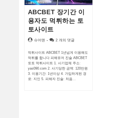
ABCBET 장기간 이
용자도 먹튀하는 토
토사이트
Post
Post
슈어맨
2 개의 댓글
author:
comments:
먹튀사이트 ABCBET 1년넘게 이용해도
먹튀를 합니다 피해유저 진술 ABCBET
토토 먹튀사이트 1. 사기업체 주소:
yas090.com 2. 사기당한 금액: 120만원
3. 이용기간: 1년이상 4. 가입하게된 경
로: 지인 5. 피해자 진술: 처음…