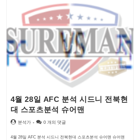
4월 28일 AFC 분석 시드니 전북현
대 스포츠분석 슈어맨
Post
Post
분석가
0 개의 댓글
author:
comments:
4월 28일 AFC 분석 시드니 전북현대 스포츠분석 슈어맨 슈어맨