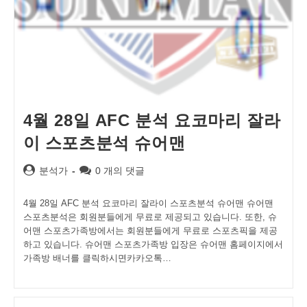
4월 28일 AFC 분석 요코마리 잘라
이 스포츠분석 슈어맨
Post
Post
분석가
0 개의 댓글
author:
comments:
4월 28일 AFC 분석 요코마리 잘라이 스포츠분석 슈어맨 슈어맨
스포츠분석은 회원분들에게 무료로 제공되고 있습니다. 또한, 슈
어맨 스포츠가족방에서는 회원분들에게 무료로 스포츠픽을 제공
하고 있습니다. 슈어맨 스포츠가족방 입장은 슈어맨 홈페이지에서
가족방 배너를 클릭하시면카카오톡…