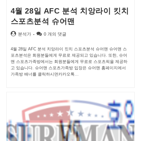
4월 28일 AFC 분석 치앙라이 킷치
스포츠분석 슈어맨
Post
Post
분석가
0 개의 댓글
author:
comments:
4월 28일 AFC 분석 치앙라이 킷치 스포츠분석 슈어맨 슈어맨 스
포츠분석은 회원분들에게 무료로 제공되고 있습니다. 또한, 슈어
맨 스포츠가족방에서는 회원분들에게 무료로 스포츠픽을 제공하
고 있습니다. 슈어맨 스포츠가족방 입장은 슈어맨 홈페이지에서
가족방 배너를 클릭하시면카카오톡…