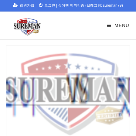
Skip
회원가입
로그인
|
슈어맨 먹튀검증 (텔레그램: sureman79)
to
content
MENU