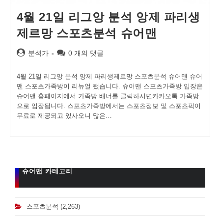
4월 21일 리그앙 분석 앙제 파리생
제르망 스포츠분석 슈어맨
Post
Post
분석가
0 개의 댓글
author:
comments:
4월 21일 리그앙 분석 앙제 파리생제르망 스포츠분석 슈어맨 슈어
맨 스포츠가족방이 리뉴얼 됐습니다. 슈어맨 스포츠가족방 입장은
슈어맨 홈페이지에서 가족방 배너를 클릭하시면카카오톡 가족방
으로 입장됩니다. 스포츠가족방에서는 스포츠정보 및 스포츠픽이
무료로 제공되고 있사오니 많은…
슈어맨 카테고리
스포츠분석
(2,263)