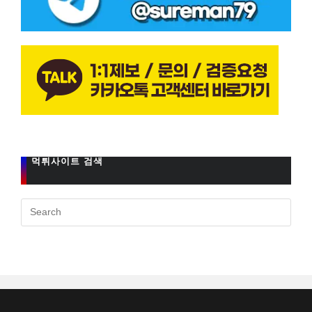
먹튀사이트 검색
Pres
Esc
to
clos
the
sear
pane