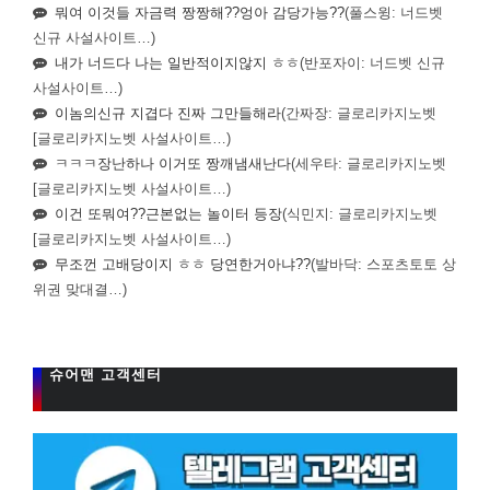
뭐여 이것들 자금력 짱짱해??엉아 감당가능??
(풀스윙: 너드벳
신규 사설사이트…)
내가 너드다 나는 일반적이지않지 ㅎㅎ
(반포자이: 너드벳 신규
사설사이트…)
이놈의신규 지겹다 진짜 그만들해라
(간짜장: 글로리카지노벳
[글로리카지노벳 사설사이트…)
ㅋㅋㅋ장난하나 이거또 짱깨냄새난다
(세우타: 글로리카지노벳
[글로리카지노벳 사설사이트…)
이건 또뭐여??근본없는 놀이터 등장
(식민지: 글로리카지노벳
[글로리카지노벳 사설사이트…)
무조껀 고배당이지 ㅎㅎ 당연한거아냐??
(발바닥: 스포츠토토 상
위권 맞대결…)
슈어맨 고객센터