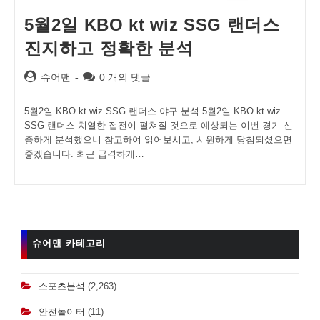
5월2일 KBO kt wiz SSG 랜더스
진지하고 정확한 분석
Post
Post
슈어맨
0 개의 댓글
author:
comments:
5월2일 KBO kt wiz SSG 랜더스 야구 분석 5월2일 KBO kt wiz
SSG 랜더스 치열한 접전이 펼쳐질 것으로 예상되는 이번 경기 신
중하게 분석했으니 참고하여 읽어보시고, 시원하게 당첨되셨으면
좋겠습니다. 최근 급격하게…
슈어맨 카테고리
스포츠분석
(2,263)
안전놀이터
(11)