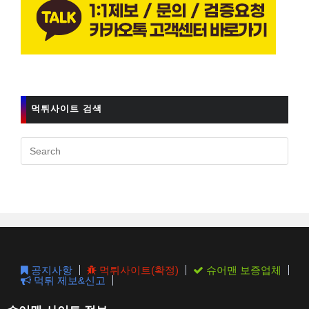
먹튀사이트 검색
Pres
Esc
to
clos
the
sear
pane
공지사항
먹튀사이트(확정)
슈어맨 보증업체
먹튀 제보&신고