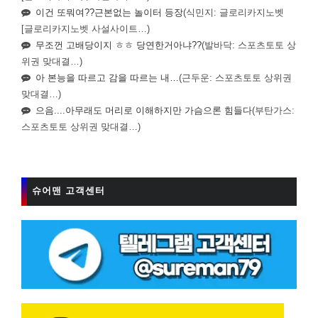
이건 또뭐여??근본없는 놀이터 등장
(식민지: 글로리카지노벳
[글로리카지노벳 사설사이트…)
무조껀 고배당이지 ㅎㅎ 당연한거아냐??
(발바닥: 스포츠토토 상
위권 맞대결…)
아 본능을 따르고 감을 따르는 내…
(근두운: 스포츠토토 상위권
맞대결…)
으음....아무래도 머리로 이해하지만 가슴으론 힘들다
(부탄가스:
스포츠토토 상위권 맞대결…)
슈어맨 고객센터