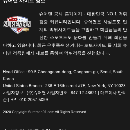
슈어맨 사이트 정보
슈어맨 공식 홈페이지 - 대한민국 NO.1 먹튀
검증 커뮤니티입니다. 슈어맨은 사설토토 업
계의 먹튀사이트들을 고발하고 회원님들의 안
전한 스포츠토토 문화를 만들기 위해 최선을
다하고 있습니다. 최근 우후죽순 생겨나는 토토사이트 를 저희 슈
어맨 검증팀에서 제보를 통하여 먹튀검증을 진행합니다.
Head Office : 90-5 Cheongdam-dong, Gangnam-gu, Seoul, South
Korea
United States Branch : 236 E 16th street #7E, New York, NY 10023
사업자정보 : (주)슈어맨 사업자번호 : 847-12-48621 | 대표이사 안희
순 | HP : 010-2057-5099
2020 Copyright
Sureman01.com
All Rights Reserved.