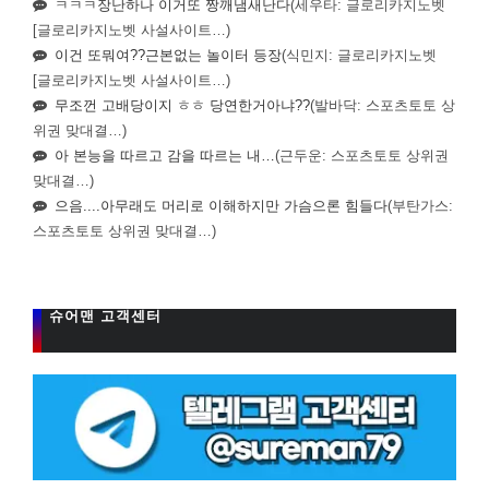
ㅋㅋㅋ장난하나 이거또 짱깨냄새난다
(세우타: 글로리카지노벳
[글로리카지노벳 사설사이트…)
이건 또뭐여??근본없는 놀이터 등장
(식민지: 글로리카지노벳
[글로리카지노벳 사설사이트…)
무조껀 고배당이지 ㅎㅎ 당연한거아냐??
(발바닥: 스포츠토토 상
위권 맞대결…)
아 본능을 따르고 감을 따르는 내…
(근두운: 스포츠토토 상위권
맞대결…)
으음....아무래도 머리로 이해하지만 가슴으론 힘들다
(부탄가스:
스포츠토토 상위권 맞대결…)
슈어맨 고객센터