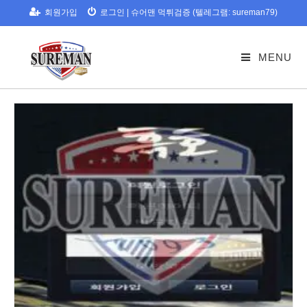
Skip
회원가입
로그인
|
슈어맨 먹튀검증 (텔레그램: sureman79)
to
content
MENU