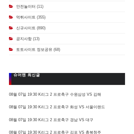
안전놀이터
(11)
먹튀사이트
(355)
신규사이트
(890)
공지사항
(13)
토토사이트 정보공유
(68)
슈어맨 최신글
08월 07일 19:30 K리그 2 프로축구 수원삼성 VS 김해
08월 07일 19:30 K리그 2 프로축구 화성 VS 서울이랜드
08월 07일 19:30 K리그 2 프로축구 경남 VS 대구
08월 07일 19:30 K리그 2 프로축구 김포 VS 충북청주