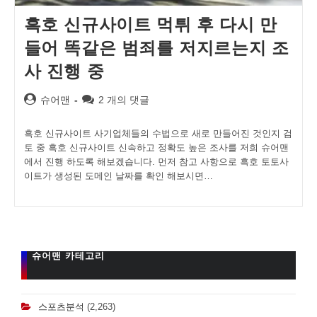
흑호 신규사이트 먹튀 후 다시 만
들어 똑같은 범죄를 저지르는지 조
사 진행 중
Post
Post
슈어맨
2 개의 댓글
author:
comments:
흑호 신규사이트 사기업체들의 수법으로 새로 만들어진 것인지 검
토 중 흑호 신규사이트 신속하고 정확도 높은 조사를 저희 슈어맨
에서 진행 하도록 해보겠습니다. 먼저 참고 사항으로 흑호 토토사
이트가 생성된 도메인 날짜를 확인 해보시면…
슈어맨 카테고리
스포츠분석
(2,263)