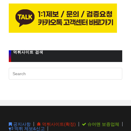
먹튀사이트 검색
Pres
Esc
to
clos
the
sear
pane
공지사항
먹튀사이트(확정)
슈어맨 보증업체
먹튀 제보&신고