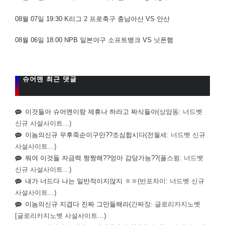
08월 07일 19:30 K리그 2 프로축구 충남아산 VS 안산
08월 06일 18:00 NPB 일본야구 소프트뱅크 VS 닛폰햄
슈어맨 최근 댓글
이것들아 슈어멘이랑 제휴나 하라고 짜식들아
(상암동: 너드벳
신규 사설사이트…)
이놈의신규 우후죽순이구만??조심합시다
(전월세: 너드벳 신규
사설사이트…)
뭐여 이것들 자금력 짱짱해??엉아 감당가능??
(풀스윙: 너드벳
신규 사설사이트…)
내가 너드다 나는 일반적이지않지 ㅎㅎ
(반포자이: 너드벳 신규
사설사이트…)
이놈의신규 지겹다 진짜 그만들해라
(간짜장: 글로리카지노벳
[글로리카지노벳 사설사이트…)