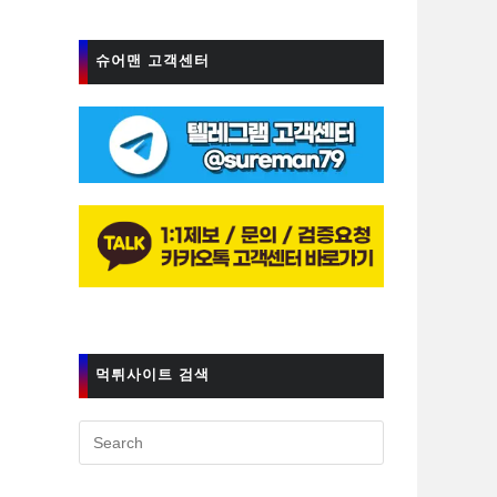
슈어맨 고객센터
먹튀사이트 검색
Press
Escape
to