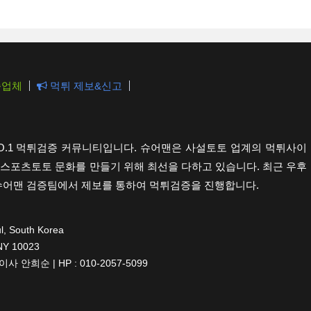
증업체
먹튀 제보&신고
NO.1 먹튀검증 커뮤니티입니다. 슈어맨은 사설토토 업계의 먹튀사이
스포츠토토 문화를 만들기 위해 최선을 다하고 있습니다. 최근 우후
슈어맨 검증팀에서 제보를 통하여 먹튀검증을 진행합니다.
l, South Korea
 NY 10023
 안희순 | HP : 010-2057-5099