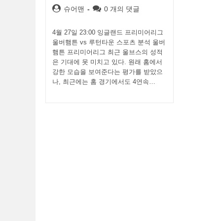
Post
Post
슈어맨
0 개의 댓글
author:
comments:
4월 27일 23:00 잉글랜드 프리미어리그
울버햄튼 vs 루턴타운 스포츠 분석 울버
햄튼 프리미어리그 최근 울브스의 성적
은 기대에 못 미치고 있다. 원래 홈에서
강한 모습을 보여준다는 평가를 받았으
나, 최근에는 홈 경기에서도 4연속…