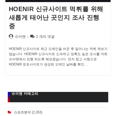
HOENIR 신규사이트 먹튀를 위해
새롭게 태어난 곳인지 조사 진행
중
Post
Post
슈어맨
2 개의 댓글
author:
comments:
HOENIR 신규사이트 최근 도메인을 바꾼 후 일어나는 먹튀 제보가
많습니다. HOENIR 신규사이트 신속하고 정확도 높은 조사를 저희
슈어맨에서 진행 하도록 해보겠습니다. 먼저 참고 사항으로
HOENIR 토토사이트가 생성된 도메인 날짜를 확인…
슈어맨 카테고리
스포츠분석
(2,263)