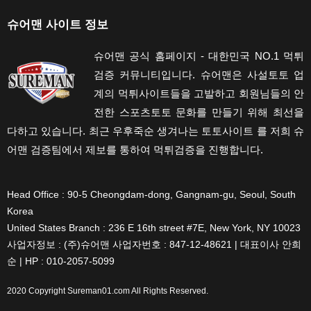
슈어맨 사이트 정보
슈어맨 공식 홈페이지 - 대한민국 NO.1 먹튀
검증 커뮤니티입니다. 슈어맨은 사설토토 업
계의 먹튀사이트들을 고발하고 회원님들의 안
전한 스포츠토토 문화를 만들기 위해 최선을
다하고 있습니다. 최근 우후죽순 생겨나는 토토사이트 를 저희 슈
어맨 검증팀에서 제보를 통하여 먹튀검증을 진행합니다.
Head Office : 90-5 Cheongdam-dong, Gangnam-gu, Seoul, South
Korea
United States Branch : 236 E 16th street #7E, New York, NY 10023
사업자정보 : (주)슈어맨 사업자번호 : 847-12-48621 | 대표이사 안희
순 | HP : 010-2057-5099
2020 Copyright
Sureman01.com
All Rights Reserved.