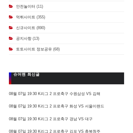
안전놀이터
(11)
먹튀사이트
(355)
신규사이트
(890)
공지사항
(13)
토토사이트 정보공유
(68)
슈어맨 최신글
08월 07일 19:30 K리그 2 프로축구 수원삼성 VS 김해
08월 07일 19:30 K리그 2 프로축구 화성 VS 서울이랜드
08월 07일 19:30 K리그 2 프로축구 경남 VS 대구
08월 07일 19:30 K리그 2 프로축구 김포 VS 충북청주