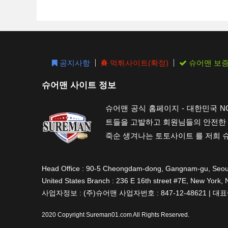
공지사항
먹튀사이트(확정)
슈어맨 보
슈어맨 사이트 정보
슈어맨 공식 홈페이지 - 대한민국 
트들을 고발하고 회원님들의 안전한 
죽순 생겨나는 토토사이트 를 저희 
Head Office : 90-5 Cheongdam-dong, Gangnam-gu, Seou
United States Branch : 236 E 16th street #7E, New York,
사업자정보 : (주)슈어맨 사업자번호 : 847-12-48621 | 대표이사
2020 Copyright
Sureman01.com
All Rights Reserved.