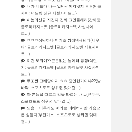
내가 너드다 나는 일반적이지않지 ㅎㅎ
(반포
자이: 너드벳 신규 사설사이트…)
이놈의신규 지겹다 진짜 그만들해라
(간짜장:
글로리카지노벳 [글로리카지노벳 사설사이
트…)
ㅋㅋㅋ장난하나 이거또 짱깨냄새난다
(세우
타: 글로리카지노벳 [글로리카지노벳 사설사이
트…)
이건 또뭐여??근본없는 놀이터 등장
(식민
지: 글로리카지노벳 [글로리카지노벳 사설사이
트…)
무조껀 고배당이지 ㅎㅎ 당연한거아냐??
(발
바닥: 스포츠토토 상위권 맞대결…)
아 본능을 따르고 감을 따르는 내…
(근두운:
스포츠토토 상위권 맞대결…)
으음....아무래도 머리로 이해하지만 가슴으
론 힘들다
(부탄가스: 스포츠토토 상위권 맞대
결…)