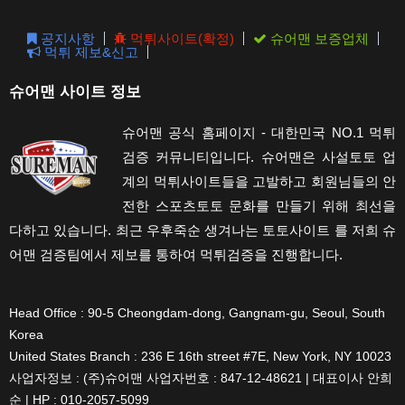
pane
공지사항
먹튀사이트(확정)
슈어맨 보증업체
먹튀 제보&신고
슈어맨 사이트 정보
슈어맨 공식 홈페이지 - 대한민국 NO.1 먹튀
검증 커뮤니티입니다. 슈어맨은 사설토토 업
계의 먹튀사이트들을 고발하고 회원님들의 안
전한 스포츠토토 문화를 만들기 위해 최선을
다하고 있습니다. 최근 우후죽순 생겨나는 토토사이트 를 저희 슈
어맨 검증팀에서 제보를 통하여 먹튀검증을 진행합니다.
Head Office : 90-5 Cheongdam-dong, Gangnam-gu, Seoul, South
Korea
United States Branch : 236 E 16th street #7E, New York, NY 10023
사업자정보 : (주)슈어맨 사업자번호 : 847-12-48621 | 대표이사 안희
순 | HP : 010-2057-5099