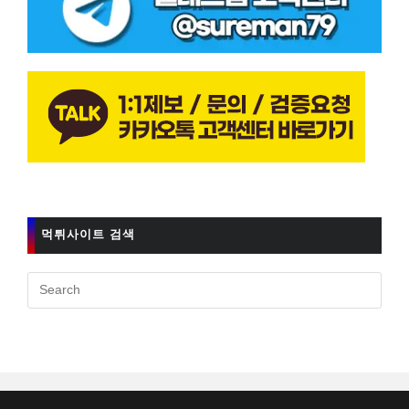
먹튀사이트 검색
Pres
Esc
to
clos
the
sear