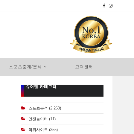
스포츠중계/분석
고객센터
슈어맨 카테고리
스포츠분석
(2,263)
안전놀이터
(11)
먹튀사이트
(355)