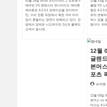
02월 24일 05:00 프리미어리그 프로축구
12월 23일
에버턴 VS 맨체스터 유나이티드 에버튼
풀럼 VS 
에버튼은 4-2-3-1 포메이션을 유지하지
형은 4-2-
만, 수비 전환 과정에서 측면 커버 타이
위치 변화와
밍이 흔들리는 장면이 반복되고 있다. 전
박스 앞을 
방에서 압박은 시도하지만 2선과 풀백의
팀이다. 히
간격이 동시에…
12월 
글랜드
본머스
포츠 
Post
슈어맨
author:
12월 03일
본머스 vs 
머스는 4-1