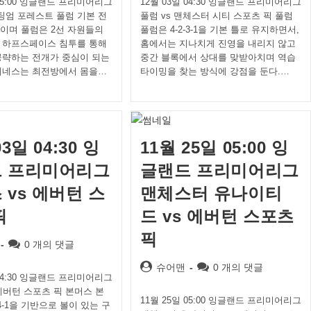
 05:00 잉글랜드 프리미어리그
12월 03일 04:30 잉글랜드 프리미어리그
노팅엄 포레스트 풀럼 기본 전
풀럼 vs 맨체스터 시티 스포츠 픽 풀럼
3-1이며 풀럼은 2선 자원들의
풀럼은 4-2-3-1을 기본 틀로 유지하면서,
 하프스페이스 침투를 통해
홈에서는 지나치게 진영을 내리지 않고
공략하는 전개가 중심이 되는
중간 블록에서 상대를 맞받아치며 역습
메네스는 최전방에서 몸을…
타이밍을 찾는 방식에 강점을 둔다.…
03일 04:30 잉
11월 25일 05:00 잉
 프리미어리그
글랜드 프리미어리그
 vs 에버턴 스
맨체스터 유나이티
픽
드 vs 에버턴 스포츠
픽
Post
0 개의 댓글
comments:
Post
Post
슈어맨
0 개의 댓글
 04:30 잉글랜드 프리미어리그
author:
comments:
에버턴 스포츠 픽 본머스 본
11월 25일 05:00 잉글랜드 프리미어리그
-4-1을 기반으로 볼이 있는 구