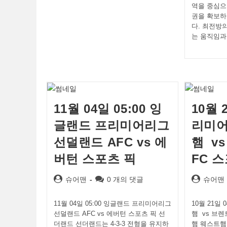
역을 중심으
권을 확보하
다. 최전방
는 움직임과
11월 04일 05:00 잉
10월 
글랜드 프리미어리그
리미어
선덜랜드 AFC vs 에
햄 v
버턴 스포츠 픽
FC 
Post
Post
Post
슈어맨
0 개의 댓글
슈어맨
author:
comments:
author:
11월 04일 05:00 잉글랜드 프리미어리그
10월 21일
선덜랜드 AFC vs 에버턴 스포츠 픽 선
햄 vs 브렌
더랜드 선더랜드는 4-3-3 전형을 유지하
햄 웨스트햄은