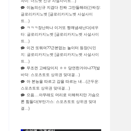
자이: 너드벳 신규 사설사이트…)
이놈의신규 지겹다 진짜 그만들해라
(간짜장:
글로리카지노벳 [글로리카지노벳 사설사이
트…)
ㅋㅋㅋ장난하나 이거또 짱깨냄새난다
(세우
타: 글로리카지노벳 [글로리카지노벳 사설사이
트…)
이건 또뭐여??근본없는 놀이터 등장
(식민
지: 글로리카지노벳 [글로리카지노벳 사설사이
트…)
무조껀 고배당이지 ㅎㅎ 당연한거아냐??
(발
바닥: 스포츠토토 상위권 맞대결…)
아 본능을 따르고 감을 따르는 내…
(근두운:
스포츠토토 상위권 맞대결…)
으음....아무래도 머리로 이해하지만 가슴으
론 힘들다
(부탄가스: 스포츠토토 상위권 맞대
결…)