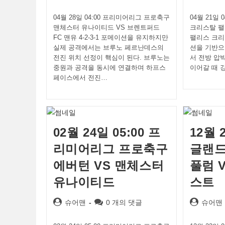
author:
comments:
author:
04월 28일 04:00 프리미어리그 프로축구
04월 21일
맨체스터 유나이티드 VS 브렌트퍼드
크리스탈 팰
FC 맨유 4-2-3-1 포메이션을 유지하지만
팰리스 크리스
실제 공격에서는 브루노 페르난데스의
션을 기반으
전진 위치 선정이 핵심이 된다. 브루노는
서 전방 압
중원과 공격을 동시에 연결하며 하프스
이어갈 때 
페이스에서 전진…
02월 24일 05:00 프
12월 
리미어리그 프로축구
글랜드
에버턴 VS 맨체스터
풀럼 
유나이티드
스트
Post
Post
Post
슈어맨
0 개의 댓글
슈어맨
author:
comments:
author: