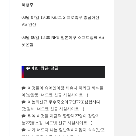
북청주
08월 07일 19:30 K리그 2 프로축구 충남아산
VS 안산
08월 06일 18:00 NPB 일본야구 소프트뱅크 VS
닛폰햄
슈어맨 최근 댓글
이것들아 슈어멘이랑 제휴나 하라고 짜식들
아
(상암동: 너드벳 신규 사설사이트…)
이놈의신규 우후죽순이구만??조심합시다
(전월세: 너드벳 신규 사설사이트…)
뭐여 이것들 자금력 짱짱해??엉아 감당가
능??
(풀스윙: 너드벳 신규 사설사이트…)
내가 너드다 나는 일반적이지않지 ㅎㅎ
(반포