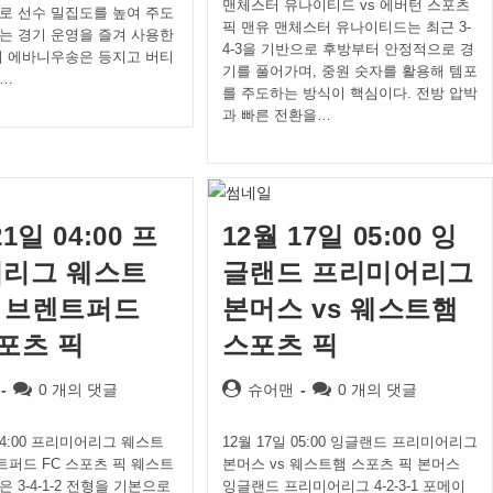
맨체스터 유나이티드 vs 에버턴 스포츠
로 선수 밀집도를 높여 주도
픽 맨유 맨체스터 유나이티드는 최근 3-
는 경기 운영을 즐겨 사용한
4-3을 기반으로 후방부터 안정적으로 경
의 에바니우송은 등지고 버티
기를 풀어가며, 중원 숫자를 활용해 템포
…
를 주도하는 방식이 핵심이다. 전방 압박
과 빠른 전환을…
21일 04:00 프
12월 17일 05:00 잉
리그 웨스트
글랜드 프리미어리그
s 브렌트퍼드
본머스 vs 웨스트햄
스포츠 픽
스포츠 픽
Post
Post
Post
0 개의 댓글
슈어맨
0 개의 댓글
comments:
author:
comments:
 04:00 프리미어리그 웨스트
12월 17일 05:00 잉글랜드 프리미어리그
트퍼드 FC 스포츠 픽 웨스트
본머스 vs 웨스트햄 스포츠 픽 본머스
 3-4-1-2 전형을 기본으로
잉글랜드 프리미어리그 4-2-3-1 포메이