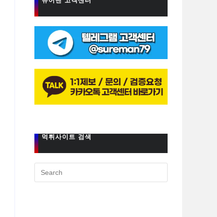
슈어맨 고객센터
먹튀사이트 검색
Press
Escape
to
close
the