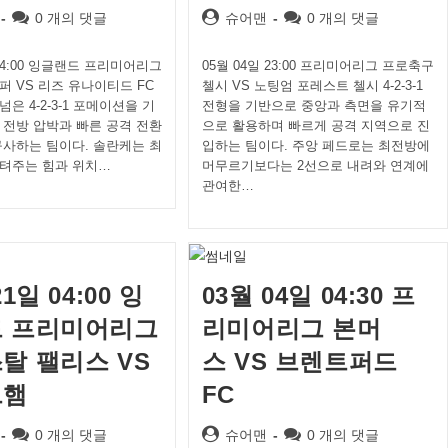
Post
Post
Post
0 개의 댓글
슈어맨
0 개의 댓글
comments:
author:
comments:
 04:00 잉글랜드 프리미어리그
05월 04일 23:00 프리미어리그 프로축구
퍼 VS 리즈 유나이티드 FC
첼시 VS 노팅엄 포레스트 첼시 4-2-3-1
은 4-2-3-1 포메이션을 기
전형을 기반으로 중앙과 측면을 유기적
 전방 압박과 빠른 공격 전환
으로 활용하며 빠르게 공격 지역으로 진
구사하는 팀이다. 솔란케는 최
입하는 팀이다. 주앙 페드로는 최전방에
텨주는 힘과 위치…
머무르기보다는 2선으로 내려와 연계에
관여한…
21일 04:00 잉
03월 04일 04:30 프
 프리미어리그
리미어리그 본머
탈 팰리스 VS
스 VS 브렌트퍼드
트햄
FC
Post
Post
Post
0 개의 댓글
슈어맨
0 개의 댓글