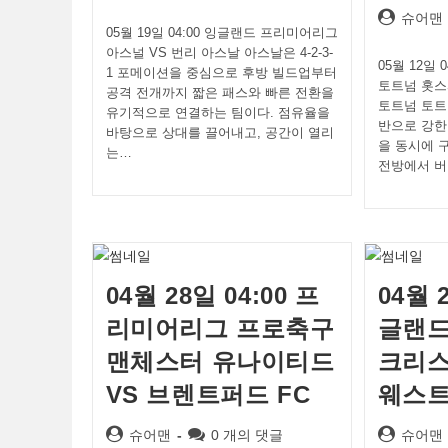
author:
comments:
Post
슈어맨
05월 19일 04:00 잉글랜드 프리미어리그
author:
아스널 VS 번리 아스날 아스날은 4-2-3-
05월 12일
1 포메이션을 중심으로 후방 빌드업부터
토트넘 홋스
공격 전개까지 짧은 패스와 빠른 전환을
토트넘 토트넘
유기적으로 연결하는 팀이다. 점유율을
반으로 강한
바탕으로 상대를 끌어내고, 공간이 열리
을 동시에 
는…
전방에서 버
04월 28일 04:00 프
04월 
리미어리그 프로축구
글랜드
맨체스터 유나이티드
크리스
VS 브렌트퍼드 FC
웨스
Post
Post
Post
슈어맨
0 개의 댓글
슈어맨