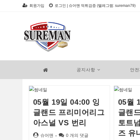
Skip
회원가입
로그인
|
슈어맨 먹튀검증 (텔레그램: sureman79)
to
content
공지사항
안전
05월 19일 04:00 잉
05월 
글랜드 프리미어리그
글랜드
아스널 VS 번리
토트넘
즈 유
Post
Post
슈어맨
0 개의 댓글