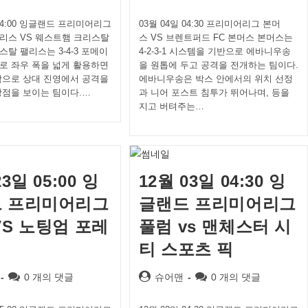
comments:
author:
comments:
 04:00 잉글랜드 프리미어리그
03월 04일 04:30 프리미어리그 본머
리스 VS 웨스트햄 크리스탈
스 VS 브렌트퍼드 FC 본머스 본머스는
탈 팰리스는 3-4-3 포메이
4-2-3-1 시스템을 기반으로 에바니우송
로 좌우 폭을 넓게 활용하면
을 원톱에 두고 공격을 전개하는 팀이다.
박으로 상대 진영에서 공격을
에바니우송은 박스 안에서의 위치 선정
강점을 보이는 팀이다.…
과 니어 포스트 침투가 뛰어나며, 등을
지고 버텨주는…
23일 05:00 잉
12월 03일 04:30 잉
 프리미어리그
글랜드 프리미어리그
VS 노팅엄 포레
풀럼 vs 맨체스터 시
티 스포츠 픽
Post
Post
Post
0 개의 댓글
슈어맨
0 개의 댓글
comments:
author:
comments: