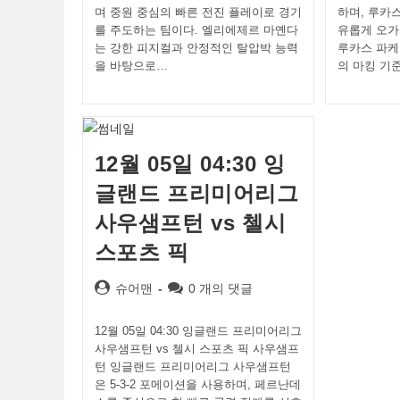
며 중원 중심의 빠른 전진 플레이로 경기
하며, 루카
를 주도하는 팀이다. 엘리에제르 마옌다
유롭게 오가
는 강한 피지컬과 안정적인 탈압박 능력
루카스 파케
을 바탕으로…
의 마킹 기
12월 05일 04:30 잉
글랜드 프리미어리그
사우샘프턴 vs 첼시
스포츠 픽
Post
Post
슈어맨
0 개의 댓글
author:
comments:
12월 05일 04:30 잉글랜드 프리미어리그
사우샘프턴 vs 첼시 스포츠 픽 사우샘프
턴 잉글랜드 프리미어리그 사우샘프턴
은 5-3-2 포메이션을 사용하며, 페르난데