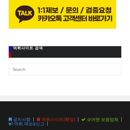
먹튀사이트 검색
Pres
Esc
to
clos
the
sear
pane
공지사항
먹튀사이트(확정)
슈어맨 보증업체
먹튀 제보&신고