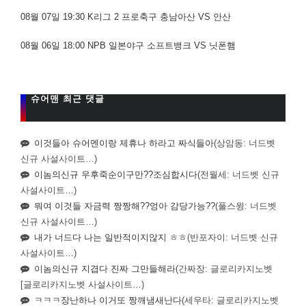
08월 07일 19:30 K리그 2 프로축구 충남아산 VS 안산
08월 06일 18:00 NPB 일본야구 소프트뱅크 VS 닛폰햄
슈어맨 최근 댓글
이것들아 슈어멘이랑 제휴나 하라고 짜식들아
(상암동: 너드벳
신규 사설사이트…)
이놈의신규 우후죽순이구만??조심합시다
(전월세: 너드벳 신규
사설사이트…)
뭐여 이것들 자금력 짱짱해??엉아 감당가능??
(풀스윙: 너드벳
신규 사설사이트…)
내가 너드다 나는 일반적이지않지 ㅎㅎ
(반포자이: 너드벳 신규
사설사이트…)
이놈의신규 지겹다 진짜 그만들해라
(간짜장: 글로리카지노벳
[글로리카지노벳 사설사이트…)
ㅋㅋㅋ장난하나 이거또 짱깨냄새난다
(세우타: 글로리카지노벳