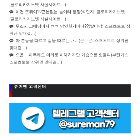
[글로리카지노벳 사설사이트…)
이건 또뭐여??근본없는 놀이터 등장
(식민지: 글로리카지노벳
[글로리카지노벳 사설사이트…)
무조껀 고배당이지 ㅎㅎ 당연한거아냐??
(발바닥: 스포츠토토 상
위권 맞대결…)
아 본능을 따르고 감을 따르는 내…
(근두운: 스포츠토토 상위권
맞대결…)
으음....아무래도 머리로 이해하지만 가슴으론 힘들다
(부탄가스:
스포츠토토 상위권 맞대결…)
슈어맨 고객센터