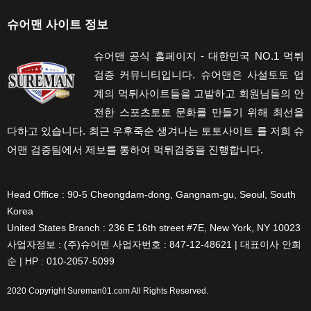
슈어맨 사이트 정보
슈어맨 공식 홈페이지 - 대한민국 NO.1 먹튀
검증 커뮤니티입니다. 슈어맨은 사설토토 업
계의 먹튀사이트들을 고발하고 회원님들의 안
전한 스포츠토토 문화를 만들기 위해 최선을
다하고 있습니다. 최근 우후죽순 생겨나는 토토사이트 를 저희 슈
어맨 검증팀에서 제보를 통하여 먹튀검증을 진행합니다.
Head Office : 90-5 Cheongdam-dong, Gangnam-gu, Seoul, South
Korea
United States Branch : 236 E 16th street #7E, New York, NY 10023
사업자정보 : (주)슈어맨 사업자번호 : 847-12-48621 | 대표이사 안희
순 | HP : 010-2057-5099
2020 Copyright
Sureman01.com
All Rights Reserved.