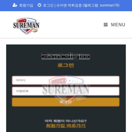
Skip
회원가입
로그인
|
슈어맨 먹튀검증 (텔레그램: sureman79)
to
content
MENU