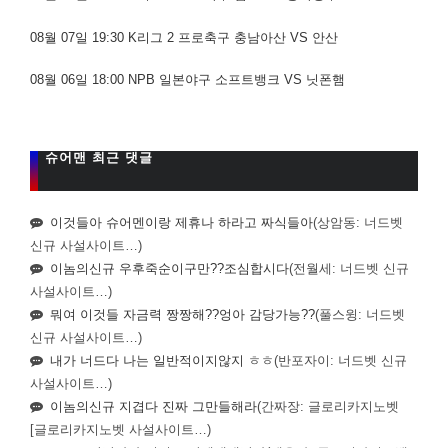
08월 07일 19:30 K리그 2 프로축구 충남아산 VS 안산
08월 06일 18:00 NPB 일본야구 소프트뱅크 VS 닛폰햄
슈어맨 최근 댓글
이것들아 슈어멘이랑 제휴나 하라고 짜식들아
(상암동: 너드벳
신규 사설사이트…)
이놈의신규 우후죽순이구만??조심합시다
(전월세: 너드벳 신규
사설사이트…)
뭐여 이것들 자금력 짱짱해??엉아 감당가능??
(풀스윙: 너드벳
신규 사설사이트…)
내가 너드다 나는 일반적이지않지 ㅎㅎ
(반포자이: 너드벳 신규
사설사이트…)
이놈의신규 지겹다 진짜 그만들해라
(간짜장: 글로리카지노벳
[글로리카지노벳 사설사이트…)