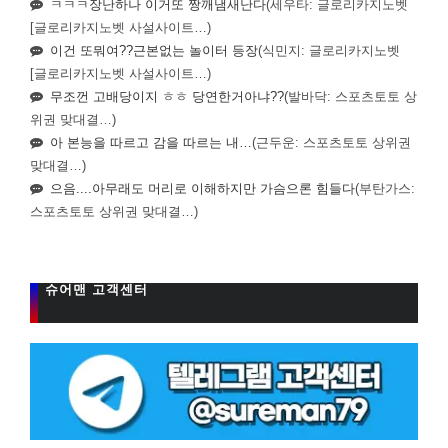
ㅋㅋㅋ장난하나 이거또 짱깨냄새난다
(세우타: 글로리카지노벳
[글로리카지노벳 사설사이트…)
이건 또뭐여??근본없는 놀이터 등장
(식민지: 글로리카지노벳
[글로리카지노벳 사설사이트…)
무조껀 고배당이지 ㅎㅎ 당연한거아냐??
(발바닥: 스포츠토토 상
위권 맞대결…)
아 본능을 따르고 감을 따르는 내…
(근두운: 스포츠토토 상위권
맞대결…)
으음....아무래도 머리로 이해하지만 가슴으론 힘들다
(부탄가스:
스포츠토토 상위권 맞대결…)
슈어맨 고객센터